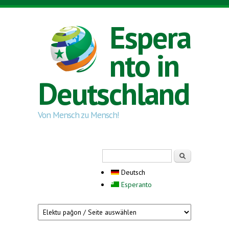
Direkt zum Inhalt
Espera
nto in
Deutschland
Von Mensch zu Mensch!
Suchformular
Suche
Deutsch
Esperanto