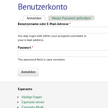
Benutzerkonto
Haupt-Reiter
Anmelden
(aktiver Reiter)
Neues Passwort anfordern
Benutzername oder E-Mail-Adresse
*
You may login with either your assigned username or
your e-mail address.
Passwort
*
The password field is case sensitive.
Esperanto
Häufige Fragen
Esperanto lernen
Esperanto-Musik