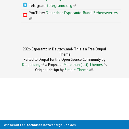
Telegram:
telegramo.org
(link is external)
YouTube:
Deutscher Esperanto-Bund: Sehenswertes
(link is external)
2026 Esperanto in Deutschland- This is a Free Drupal
Theme
Ported to Drupal for the Open Source Community by
Drupalizing
(link is external)
, a Project of
More than (just) Themes
(link is
.
Original design by
Simple Themes
.
(link is
external)
external)
Wir benutzen technisch notwendige Cookies.