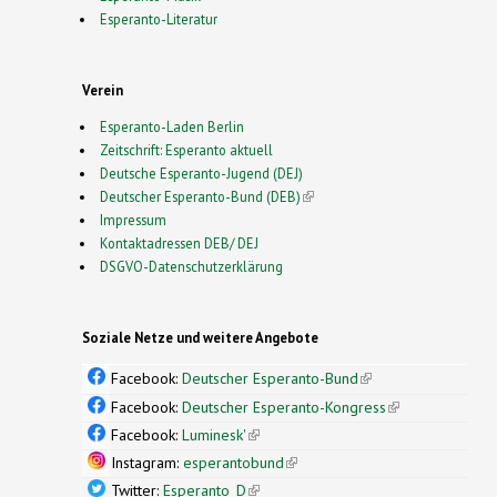
Esperanto-Literatur
Verein
Esperanto-Laden Berlin
Zeitschrift: Esperanto aktuell
Deutsche Esperanto-Jugend (DEJ)
Deutscher Esperanto-Bund (DEB)
(link is external)
Impressum
Kontaktadressen DEB/ DEJ
DSGVO-Datenschutzerklärung
Soziale Netze und weitere Angebote
Facebook:
Deutscher Esperanto-Bund
(link is
external)
Facebook:
Deutscher Esperanto-Kongress
(link is
external)
Facebook:
Luminesk'
(link is external)
Instagram:
esperantobund
(link is external)
Twitter:
Esperanto_D
(link is external)