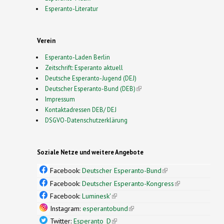
Esperanto-Literatur
Verein
Esperanto-Laden Berlin
Zeitschrift: Esperanto aktuell
Deutsche Esperanto-Jugend (DEJ)
Deutscher Esperanto-Bund (DEB)
(link is external)
Impressum
Kontaktadressen DEB/ DEJ
DSGVO-Datenschutzerklärung
Soziale Netze und weitere Angebote
Facebook:
Deutscher Esperanto-Bund
(link is
external)
Facebook:
Deutscher Esperanto-Kongress
(link is
external)
Facebook:
Luminesk'
(link is external)
Instagram:
esperantobund
(link is external)
Twitter:
Esperanto_D
(link is external)