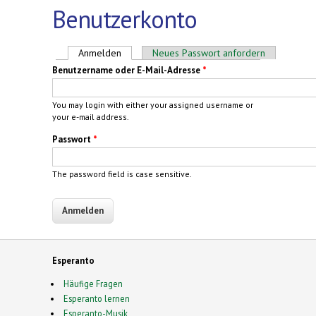
Benutzerkonto
Haupt-Reiter
Anmelden
(aktiver Reiter)
Neues Passwort anfordern
Benutzername oder E-Mail-Adresse
*
You may login with either your assigned username or
your e-mail address.
Passwort
*
The password field is case sensitive.
Esperanto
Häufige Fragen
Esperanto lernen
Esperanto-Musik