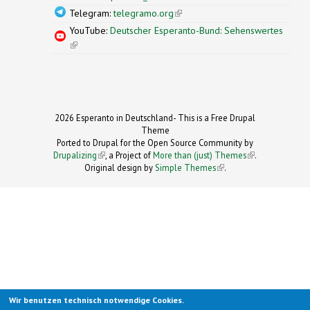
Telegram:
telegramo.org
(link is external)
YouTube:
Deutscher Esperanto-Bund: Sehenswertes
(link is external)
2026 Esperanto in Deutschland- This is a Free Drupal
Theme
Ported to Drupal for the Open Source Community by
Drupalizing
(link is external)
, a Project of
More than (just) Themes
(link is
.
Original design by
Simple Themes
.
(link is
external)
external)
Wir benutzen technisch notwendige Cookies.