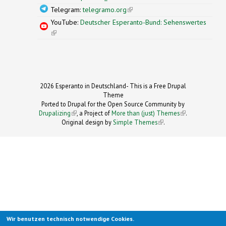
Telegram:
telegramo.org
(link is external)
YouTube:
Deutscher Esperanto-Bund: Sehenswertes
(link is external)
2026 Esperanto in Deutschland- This is a Free Drupal
Theme
Ported to Drupal for the Open Source Community by
Drupalizing
(link is external)
, a Project of
More than (just) Themes
(link is
.
Original design by
Simple Themes
.
(link is
external)
external)
Wir benutzen technisch notwendige Cookies.