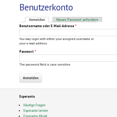
Benutzerkonto
Haupt-Reiter
Anmelden
(aktiver Reiter)
Neues Passwort anfordern
Benutzername oder E-Mail-Adresse
*
You may login with either your assigned username or
your e-mail address.
Passwort
*
The password field is case sensitive.
Esperanto
Häufige Fragen
Esperanto lernen
Esperanto-Musik