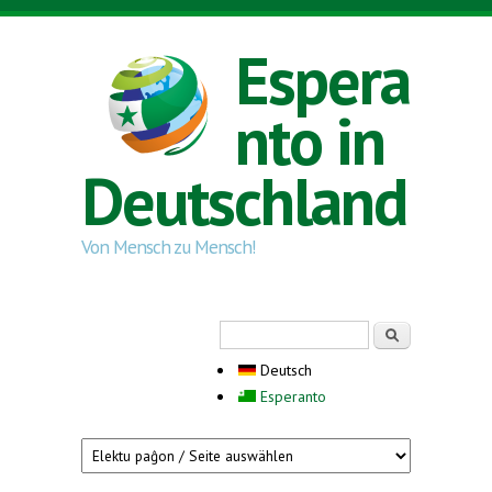
Direkt zum Inhalt
Espera
nto in
Deutschland
Von Mensch zu Mensch!
Suchformular
Suche
Deutsch
Esperanto