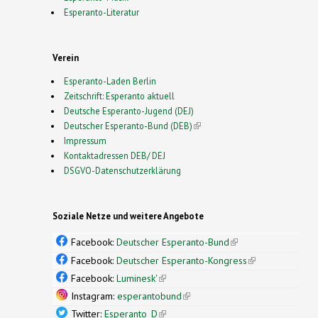
Esperanto-Literatur
Verein
Esperanto-Laden Berlin
Zeitschrift: Esperanto aktuell
Deutsche Esperanto-Jugend (DEJ)
Deutscher Esperanto-Bund (DEB)
(link is external)
Impressum
Kontaktadressen DEB/ DEJ
DSGVO-Datenschutzerklärung
Soziale Netze und weitere Angebote
Facebook:
Deutscher Esperanto-Bund
(link is
external)
Facebook:
Deutscher Esperanto-Kongress
(link is
external)
Facebook:
Luminesk'
(link is external)
Instagram:
esperantobund
(link is external)
Twitter:
Esperanto_D
(link is external)