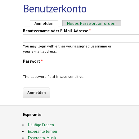
Benutzerkonto
Haupt-Reiter
Anmelden
(aktiver Reiter)
Neues Passwort anfordern
Benutzername oder E-Mail-Adresse
*
You may login with either your assigned username or
your e-mail address.
Passwort
*
The password field is case sensitive.
Esperanto
Häufige Fragen
Esperanto lernen
Esperanto-Musik