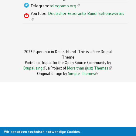
Telegram:
telegramo.org
(link is external)
YouTube:
Deutscher Esperanto-Bund: Sehenswertes
(link is external)
2026 Esperanto in Deutschland- This is a Free Drupal
Theme
Ported to Drupal for the Open Source Community by
Drupalizing
(link is external)
, a Project of
More than (just) Themes
(link is
.
Original design by
Simple Themes
.
(link is
external)
external)
Wir benutzen technisch notwendige Cookies.