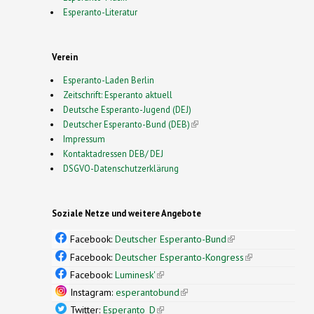
Esperanto-Literatur
Verein
Esperanto-Laden Berlin
Zeitschrift: Esperanto aktuell
Deutsche Esperanto-Jugend (DEJ)
Deutscher Esperanto-Bund (DEB)
(link is external)
Impressum
Kontaktadressen DEB/ DEJ
DSGVO-Datenschutzerklärung
Soziale Netze und weitere Angebote
Facebook:
Deutscher Esperanto-Bund
(link is
external)
Facebook:
Deutscher Esperanto-Kongress
(link is
external)
Facebook:
Luminesk'
(link is external)
Instagram:
esperantobund
(link is external)
Twitter:
Esperanto_D
(link is external)