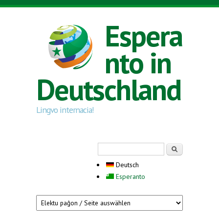
Direkt zum Inhalt
Espera
nto in
Deutschland
Lingvo internacia!
Suchformular
Suche
Deutsch
Esperanto