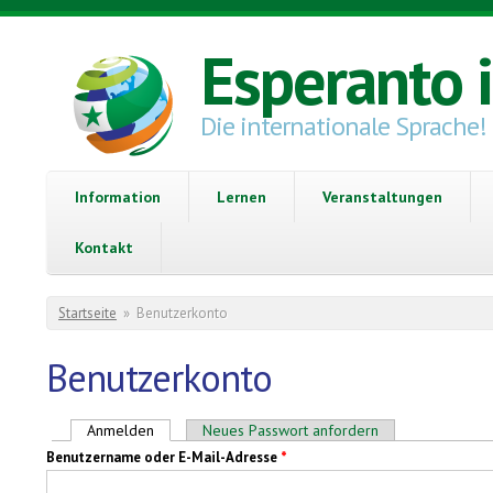
Direkt zum Inhalt
Esperanto 
Die internationale Sprache!
Information
Lernen
Veranstaltungen
Kontakt
Sie sind hier
Startseite
»
Benutzerkonto
Benutzerkonto
Haupt-Reiter
Anmelden
(aktiver Reiter)
Neues Passwort anfordern
Benutzername oder E-Mail-Adresse
*