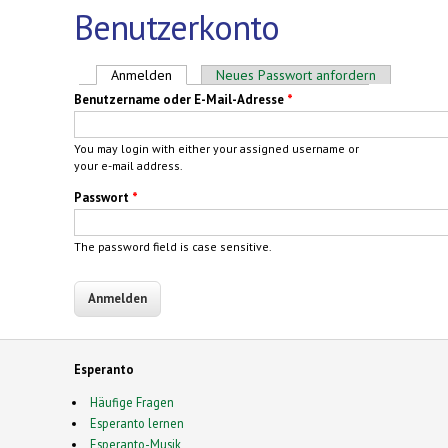
Benutzerkonto
Haupt-Reiter
Anmelden
(aktiver Reiter)
Neues Passwort anfordern
Benutzername oder E-Mail-Adresse
*
You may login with either your assigned username or
your e-mail address.
Passwort
*
The password field is case sensitive.
Esperanto
Häufige Fragen
Esperanto lernen
Esperanto-Musik