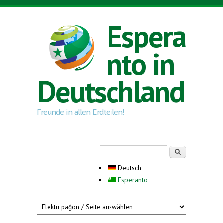
Direkt zum Inhalt
Espera
nto in
Deutschland
Freunde in allen Erdteilen!
Suchformular
Suche
Deutsch
Esperanto