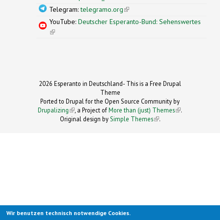
Telegram:
telegramo.org
(link is external)
YouTube:
Deutscher Esperanto-Bund: Sehenswertes
(link is external)
2026 Esperanto in Deutschland- This is a Free Drupal
Theme
Ported to Drupal for the Open Source Community by
Drupalizing
(link is external)
, a Project of
More than (just) Themes
(link is
.
Original design by
Simple Themes
.
(link is
external)
external)
Wir benutzen technisch notwendige Cookies.