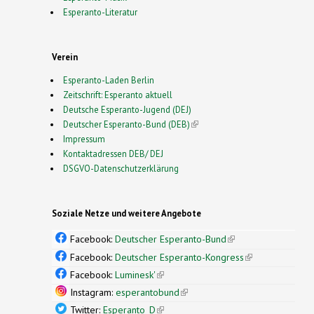
Esperanto-Literatur
Verein
Esperanto-Laden Berlin
Zeitschrift: Esperanto aktuell
Deutsche Esperanto-Jugend (DEJ)
Deutscher Esperanto-Bund (DEB)
(link is external)
Impressum
Kontaktadressen DEB/ DEJ
DSGVO-Datenschutzerklärung
Soziale Netze und weitere Angebote
Facebook:
Deutscher Esperanto-Bund
(link is
external)
Facebook:
Deutscher Esperanto-Kongress
(link is
external)
Facebook:
Luminesk'
(link is external)
Instagram:
esperantobund
(link is external)
Twitter:
Esperanto_D
(link is external)