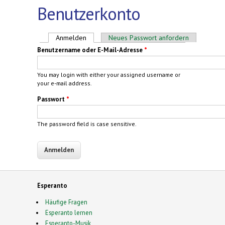
Benutzerkonto
Haupt-Reiter
Anmelden
(aktiver Reiter)
Neues Passwort anfordern
Benutzername oder E-Mail-Adresse
*
You may login with either your assigned username or
your e-mail address.
Passwort
*
The password field is case sensitive.
Esperanto
Häufige Fragen
Esperanto lernen
Esperanto-Musik