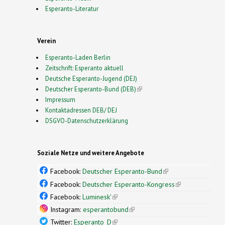
Esperanto-Literatur
Verein
Esperanto-Laden Berlin
Zeitschrift: Esperanto aktuell
Deutsche Esperanto-Jugend (DEJ)
Deutscher Esperanto-Bund (DEB)
(link is external)
Impressum
Kontaktadressen DEB/ DEJ
DSGVO-Datenschutzerklärung
Soziale Netze und weitere Angebote
Facebook:
Deutscher Esperanto-Bund
(link is
external)
Facebook:
Deutscher Esperanto-Kongress
(link is
external)
Facebook:
Luminesk'
(link is external)
Instagram:
esperantobund
(link is external)
Twitter:
Esperanto_D
(link is external)