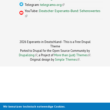
Telegram:
telegramo.org
(link is external)
YouTube:
Deutscher Esperanto-Bund: Sehenswertes
(link is external)
2026 Esperanto in Deutschland- This is a Free Drupal
Theme
Ported to Drupal for the Open Source Community by
Drupalizing
(link is external)
, a Project of
More than (just) Themes
(link is
.
Original design by
Simple Themes
.
(link is
external)
external)
Wir benutzen technisch notwendige Cookies.