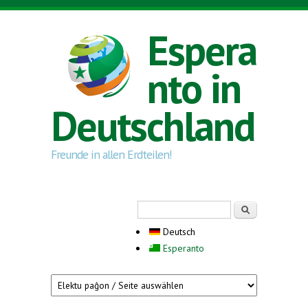
Direkt zum Inhalt
Espera
nto in
Deutschland
Freunde in allen Erdteilen!
Suchformular
Suche
Deutsch
Esperanto