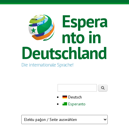
Direkt zum Inhalt
Espera
nto in
Deutschland
Die internationale Sprache!
Suchformular
Suche
Deutsch
Esperanto