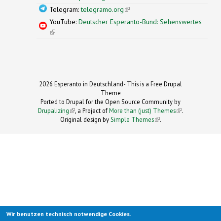
Telegram:
telegramo.org
(link is external)
YouTube:
Deutscher Esperanto-Bund: Sehenswertes
(link is external)
2026 Esperanto in Deutschland- This is a Free Drupal
Theme
Ported to Drupal for the Open Source Community by
Drupalizing
(link is external)
, a Project of
More than (just) Themes
(link is
.
Original design by
Simple Themes
.
(link is
external)
external)
Wir benutzen technisch notwendige Cookies.