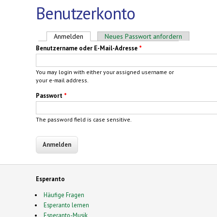
Benutzerkonto
Haupt-Reiter
Anmelden
(aktiver Reiter)
Neues Passwort anfordern
Benutzername oder E-Mail-Adresse
*
You may login with either your assigned username or
your e-mail address.
Passwort
*
The password field is case sensitive.
Esperanto
Häufige Fragen
Esperanto lernen
Esperanto-Musik