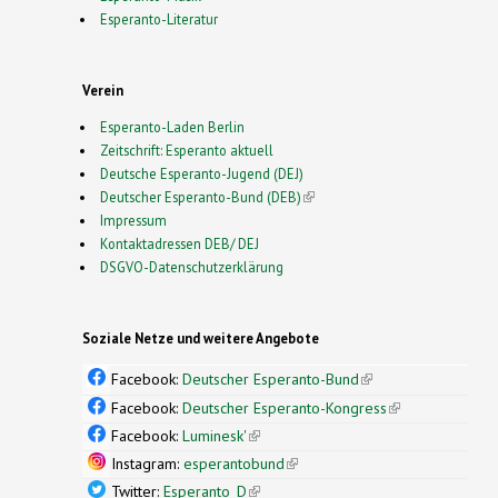
Esperanto-Literatur
Verein
Esperanto-Laden Berlin
Zeitschrift: Esperanto aktuell
Deutsche Esperanto-Jugend (DEJ)
Deutscher Esperanto-Bund (DEB)
(link is external)
Impressum
Kontaktadressen DEB/ DEJ
DSGVO-Datenschutzerklärung
Soziale Netze und weitere Angebote
Facebook:
Deutscher Esperanto-Bund
(link is
external)
Facebook:
Deutscher Esperanto-Kongress
(link is
external)
Facebook:
Luminesk'
(link is external)
Instagram:
esperantobund
(link is external)
Twitter:
Esperanto_D
(link is external)