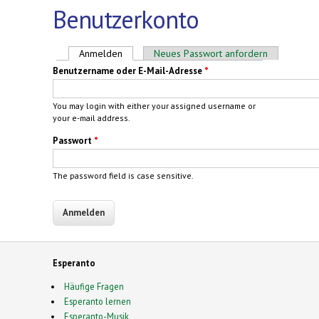
Benutzerkonto
Haupt-Reiter
Anmelden
(aktiver Reiter)
Neues Passwort anfordern
Benutzername oder E-Mail-Adresse
*
You may login with either your assigned username or
your e-mail address.
Passwort
*
The password field is case sensitive.
Esperanto
Häufige Fragen
Esperanto lernen
Esperanto-Musik