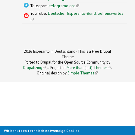
Telegram:
telegramo.org
(link is external)
YouTube:
Deutscher Esperanto-Bund: Sehenswertes
(link is external)
2026 Esperanto in Deutschland- This is a Free Drupal
Theme
Ported to Drupal for the Open Source Community by
Drupalizing
(link is external)
, a Project of
More than (just) Themes
(link is
.
Original design by
Simple Themes
.
(link is
external)
external)
Wir benutzen technisch notwendige Cookies.