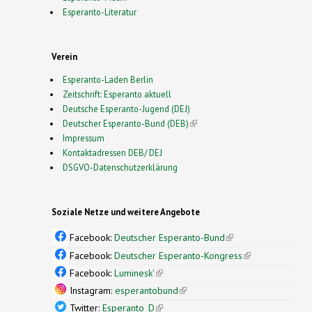
Esperanto-Literatur
Verein
Esperanto-Laden Berlin
Zeitschrift: Esperanto aktuell
Deutsche Esperanto-Jugend (DEJ)
Deutscher Esperanto-Bund (DEB)
(link is external)
Impressum
Kontaktadressen DEB/ DEJ
DSGVO-Datenschutzerklärung
Soziale Netze und weitere Angebote
Facebook:
Deutscher Esperanto-Bund
(link is
external)
Facebook:
Deutscher Esperanto-Kongress
(link is
external)
Facebook:
Luminesk'
(link is external)
Instagram:
esperantobund
(link is external)
Twitter:
Esperanto_D
(link is external)