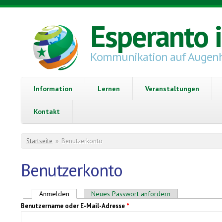
Direkt zum Inhalt
Esperanto 
Kommunikation auf Augen
Information
Lernen
Veranstaltungen
Kontakt
Sie sind hier
Startseite
»
Benutzerkonto
Benutzerkonto
Haupt-Reiter
Anmelden
(aktiver Reiter)
Neues Passwort anfordern
Benutzername oder E-Mail-Adresse
*