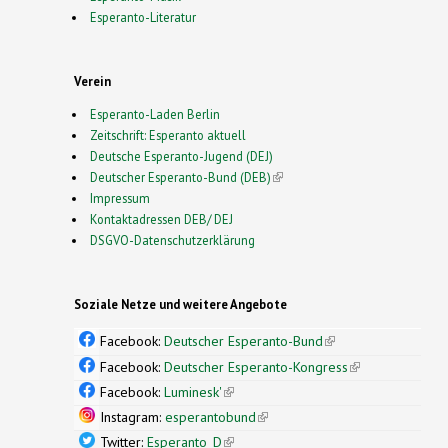
Esperanto-Literatur
Verein
Esperanto-Laden Berlin
Zeitschrift: Esperanto aktuell
Deutsche Esperanto-Jugend (DEJ)
Deutscher Esperanto-Bund (DEB)
(link is external)
Impressum
Kontaktadressen DEB/ DEJ
DSGVO-Datenschutzerklärung
Soziale Netze und weitere Angebote
Facebook:
Deutscher Esperanto-Bund
(link is
external)
Facebook:
Deutscher Esperanto-Kongress
(link is
external)
Facebook:
Luminesk'
(link is external)
Instagram:
esperantobund
(link is external)
Twitter:
Esperanto_D
(link is external)