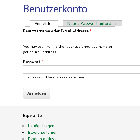
Benutzerkonto
Haupt-Reiter
Anmelden
(aktiver Reiter)
Neues Passwort anfordern
Benutzername oder E-Mail-Adresse
*
You may login with either your assigned username or
your e-mail address.
Passwort
*
The password field is case sensitive.
Esperanto
Häufige Fragen
Esperanto lernen
Esperanto-Musik