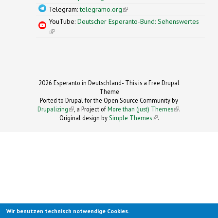
Telegram:
telegramo.org
(link is external)
YouTube:
Deutscher Esperanto-Bund: Sehenswertes
(link is external)
2026 Esperanto in Deutschland- This is a Free Drupal
Theme
Ported to Drupal for the Open Source Community by
Drupalizing
(link is external)
, a Project of
More than (just) Themes
(link is
.
Original design by
Simple Themes
.
(link is
external)
external)
Wir benutzen technisch notwendige Cookies.