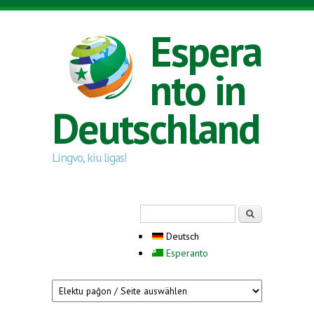
Direkt zum Inhalt
Espera
nto in
Deutschland
Lingvo, kiu ligas!
Suchformular
Suche
Deutsch
Esperanto