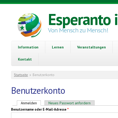
Direkt zum Inhalt
Esperanto 
Von Mensch zu Mensch!
Information
Lernen
Veranstaltungen
Kontakt
Sie sind hier
Startseite
»
Benutzerkonto
Benutzerkonto
Haupt-Reiter
Anmelden
(aktiver Reiter)
Neues Passwort anfordern
Benutzername oder E-Mail-Adresse
*