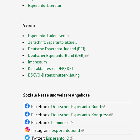
Esperanto-Literatur
Verein
Esperanto-Laden Berlin
Zeitschrift: Esperanto aktuell
Deutsche Esperanto-Jugend (DEJ)
Deutscher Esperanto-Bund (DEB)
(link is external)
Impressum
Kontaktadressen DEB/ DEJ
DSGVO-Datenschutzerklärung
Soziale Netze und weitere Angebote
Facebook:
Deutscher Esperanto-Bund
(link is
external)
Facebook:
Deutscher Esperanto-Kongress
(link is
external)
Facebook:
Luminesk'
(link is external)
Instagram:
esperantobund
(link is external)
Twitter:
Esperanto_D
(link is external)