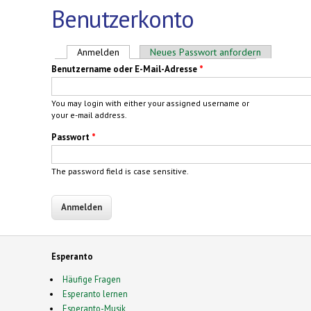
Benutzerkonto
Haupt-Reiter
Anmelden
(aktiver Reiter)
Neues Passwort anfordern
Benutzername oder E-Mail-Adresse
*
You may login with either your assigned username or
your e-mail address.
Passwort
*
The password field is case sensitive.
Esperanto
Häufige Fragen
Esperanto lernen
Esperanto-Musik