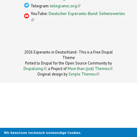
Telegram:
telegramo.org
(link is external)
YouTube:
Deutscher Esperanto-Bund: Sehenswertes
(link is external)
2026 Esperanto in Deutschland- This is a Free Drupal
Theme
Ported to Drupal for the Open Source Community by
Drupalizing
(link is external)
, a Project of
More than (just) Themes
(link is
.
Original design by
Simple Themes
.
(link is
external)
external)
Wir benutzen technisch notwendige Cookies.