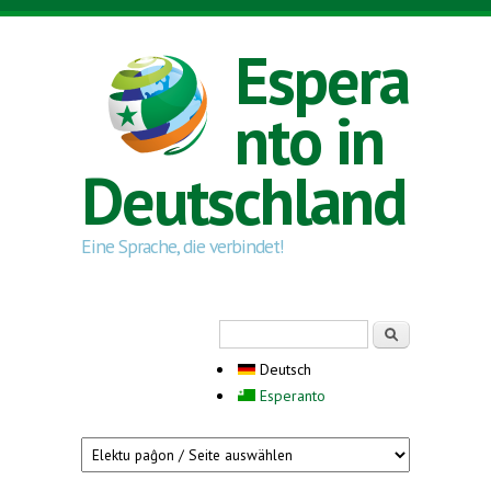
Direkt zum Inhalt
Espera
nto in
Deutschland
Eine Sprache, die verbindet!
Suchformular
Suche
Deutsch
Esperanto