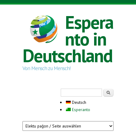
Direkt zum Inhalt
Espera
nto in
Deutschland
Von Mensch zu Mensch!
Suchformular
Suche
Deutsch
Esperanto