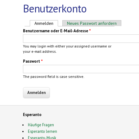
Benutzerkonto
Haupt-Reiter
Anmelden
(aktiver Reiter)
Neues Passwort anfordern
Benutzername oder E-Mail-Adresse
*
You may login with either your assigned username or
your e-mail address.
Passwort
*
The password field is case sensitive.
Esperanto
Häufige Fragen
Esperanto lernen
Esperanto-Musik