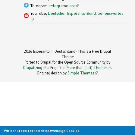
Telegram:
telegramo.org
(link is external)
YouTube:
Deutscher Esperanto-Bund: Sehenswertes
(link is external)
2026 Esperanto in Deutschland- This is a Free Drupal
Theme
Ported to Drupal for the Open Source Community by
Drupalizing
(link is external)
, a Project of
More than (just) Themes
(link is
.
Original design by
Simple Themes
.
(link is
external)
external)
Wir benutzen technisch notwendige Cookies.