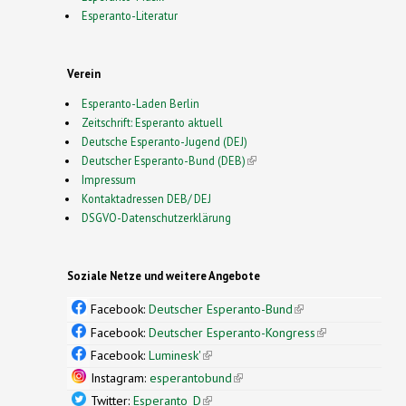
Esperanto-Literatur
Verein
Esperanto-Laden Berlin
Zeitschrift: Esperanto aktuell
Deutsche Esperanto-Jugend (DEJ)
Deutscher Esperanto-Bund (DEB)
(link is external)
Impressum
Kontaktadressen DEB/ DEJ
DSGVO-Datenschutzerklärung
Soziale Netze und weitere Angebote
Facebook:
Deutscher Esperanto-Bund
(link is
external)
Facebook:
Deutscher Esperanto-Kongress
(link is
external)
Facebook:
Luminesk'
(link is external)
Instagram:
esperantobund
(link is external)
Twitter:
Esperanto_D
(link is external)