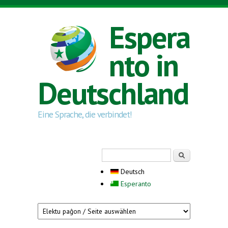
Direkt zum Inhalt
Espera
nto in
Deutschland
Eine Sprache, die verbindet!
Suchformular
Suche
Deutsch
Esperanto