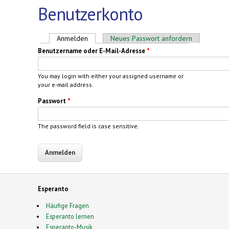
Benutzerkonto
Haupt-Reiter
Anmelden
(aktiver Reiter)
Neues Passwort anfordern
Benutzername oder E-Mail-Adresse
*
You may login with either your assigned username or
your e-mail address.
Passwort
*
The password field is case sensitive.
Esperanto
Häufige Fragen
Esperanto lernen
Esperanto-Musik