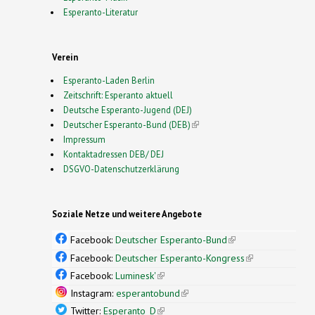
Esperanto-Literatur
Verein
Esperanto-Laden Berlin
Zeitschrift: Esperanto aktuell
Deutsche Esperanto-Jugend (DEJ)
Deutscher Esperanto-Bund (DEB)
(link is external)
Impressum
Kontaktadressen DEB/ DEJ
DSGVO-Datenschutzerklärung
Soziale Netze und weitere Angebote
Facebook:
Deutscher Esperanto-Bund
(link is
external)
Facebook:
Deutscher Esperanto-Kongress
(link is
external)
Facebook:
Luminesk'
(link is external)
Instagram:
esperantobund
(link is external)
Twitter:
Esperanto_D
(link is external)