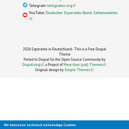
Telegram:
telegramo.org
(link is external)
YouTube:
Deutscher Esperanto-Bund: Sehenswertes
(link is external)
2026 Esperanto in Deutschland- This is a Free Drupal
Theme
Ported to Drupal for the Open Source Community by
Drupalizing
(link is external)
, a Project of
More than (just) Themes
(link is
.
Original design by
Simple Themes
.
(link is
external)
external)
Wir benutzen technisch notwendige Cookies.