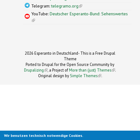
Telegram:
telegramo.org
(link is external)
YouTube:
Deutscher Esperanto-Bund: Sehenswertes
(link is external)
2026 Esperanto in Deutschland- This is a Free Drupal
Theme
Ported to Drupal for the Open Source Community by
Drupalizing
(link is external)
, a Project of
More than (just) Themes
(link is
.
Original design by
Simple Themes
.
(link is
external)
external)
Wir benutzen technisch notwendige Cookies.