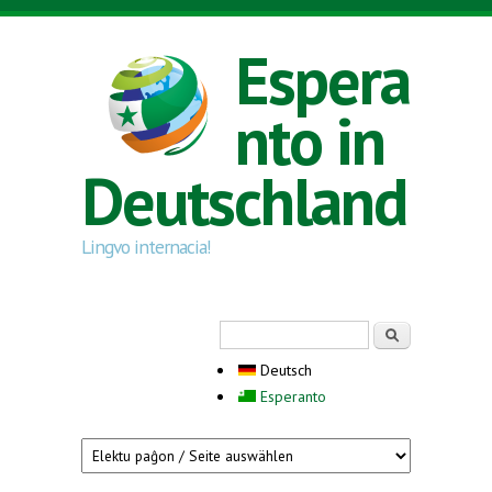
Direkt zum Inhalt
Espera
nto in
Deutschland
Lingvo internacia!
Suchformular
Suche
Deutsch
Esperanto