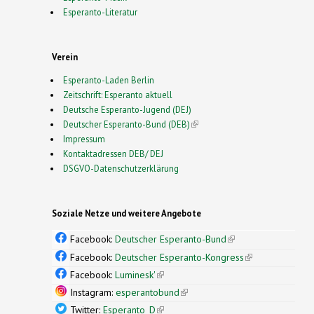
Esperanto-Literatur
Verein
Esperanto-Laden Berlin
Zeitschrift: Esperanto aktuell
Deutsche Esperanto-Jugend (DEJ)
Deutscher Esperanto-Bund (DEB)
(link is external)
Impressum
Kontaktadressen DEB/ DEJ
DSGVO-Datenschutzerklärung
Soziale Netze und weitere Angebote
Facebook:
Deutscher Esperanto-Bund
(link is
external)
Facebook:
Deutscher Esperanto-Kongress
(link is
external)
Facebook:
Luminesk'
(link is external)
Instagram:
esperantobund
(link is external)
Twitter:
Esperanto_D
(link is external)