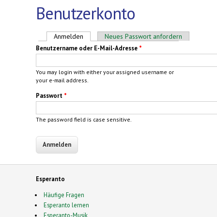
Benutzerkonto
Haupt-Reiter
Anmelden
(aktiver Reiter)
Neues Passwort anfordern
Benutzername oder E-Mail-Adresse
*
You may login with either your assigned username or
your e-mail address.
Passwort
*
The password field is case sensitive.
Esperanto
Häufige Fragen
Esperanto lernen
Esperanto-Musik