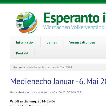
Direkt zum Inhalt
Esperanto 
Wir machen Völkerverständ
Information
Lernen
Veranstaltungen
Kontakt
Sie sind hier
Startseite
»
Medienecho Januar - 6. Mai 2014
Medienecho Januar - 6. Mai 
Gespeichert von
Louis von Wunsc...
am/um So, 2015-08-16 21:21
Veröffentlichung:
2014-05-06