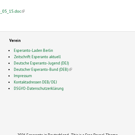
4_05_15.doc
(link is external)
Verein
Esperanto-Laden Berlin
Zeitschrift: Esperanto aktuell
Deutsche Esperanto-Jugend (DEJ)
Deutscher Esperanto-Bund (DEB)
(link is external)
Impressum
Kontaktadressen DEB/ DEJ
DSGVO-Datenschutzerklärung
2026 Esperanto in Deutschland- This is a Free Drupal Theme