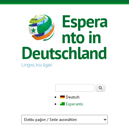
Direkt zum Inhalt
Espera
nto in
Deutschland
Lingvo, kiu ligas!
Suchformular
Suche
Deutsch
Esperanto