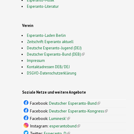
Esperanto-Literatur
Verein
Esperanto-Laden Berlin
Zeitschrift: Esperanto aktuell
Deutsche Esperanto-Jugend (DEJ)
Deutscher Esperanto-Bund (DEB)
(link is external)
Impressum
Kontaktadressen DEB/ DEJ
DSGVO-Datenschutzerklärung
Soziale Netze und weitere Angebote
Facebook:
Deutscher Esperanto-Bund
(link is
external)
Facebook:
Deutscher Esperanto-Kongress
(link is
external)
Facebook:
Luminesk'
(link is external)
Instagram:
esperantobund
(link is external)
Twitter:
Esperanto_D
(link is external)