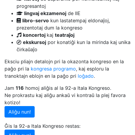
progresantoj
lingvaj ekzamenoj
de IIE
libro-servo
kun lastatempaj eldonaĵoj,
prezentotaj dum la kongreso
koncertoj
kaj
teatraĵoj
ekskursoj
por konatiĝi kun la mirinda kaj unika
ĉirkaŭaĵo
Eksciu pliajn detalojn pri la okazonta kongreso en la
paĝo pri la
kongresa programo
, kaj esploru la
tranoktajn eblojn en la paĝo pri
loĝado
.
Jam
116
homoj aliĝis al la 92-a Itala Kongreso.
Ne prokrastu kaj aliĝu ankaŭ vi kontraŭ la plej favora
kotizo!
Aliĝu nun!
Ĝis la 92-a Itala Kongreso restas: