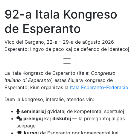
92-a Itala Kongreso
de Esperanto
Vico del Gargano, 22-a – 29-a de aŭgusto 2026
Esperanto: lingvo de paco kaj de defendo de identecoj
La Itala Kongreso de Esperanto (itale:
Congresso
Italiano di Esperanto
) estas ĉiujara kongreso de
Esperanto, kiun organizas la
Itala Esperanto-Federacio
.
Dum la kongreso, interalie, atendos vin:
seminarioj
gvidataj de kompetentaj spertuloj
prelegoj
kaj
diskuto
j
— la prelegontoj aliĝas
senpage
kursoj
de Esperanto por komencantoj kaj