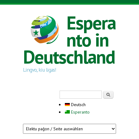
Direkt zum Inhalt
Espera
nto in
Deutschland
Lingvo, kiu ligas!
Suchformular
Suche
Deutsch
Esperanto