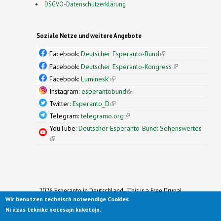
DSGVO-Datenschutzerklärung
Soziale Netze und weitere Angebote
Facebook:
Deutscher Esperanto-Bund
(link is
external)
Facebook:
Deutscher Esperanto-Kongress
(link is
external)
Facebook:
Luminesk'
(link is external)
Instagram:
esperantobund
(link is external)
Twitter:
Esperanto_D
(link is external)
Telegram:
telegramo.org
(link is external)
YouTube:
Deutscher Esperanto-Bund: Sehenswertes
(link is external)
2026 Esperanto in Deutschland- This is a Free Drupal
Wir benutzen technisch notwendige Cookies.
Theme
Ported to Drupal for the Open Source Community by
Ni uzas teknike necesajn kuketojn.
Drupalizing
(link is external)
, a Project of
More than (just) Themes
(link is
.