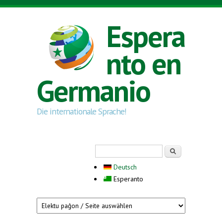
Skip to main content
Espera
nto en
Germanio
Die internationale Sprache!
Search form
Serĉi
Deutsch
Esperanto