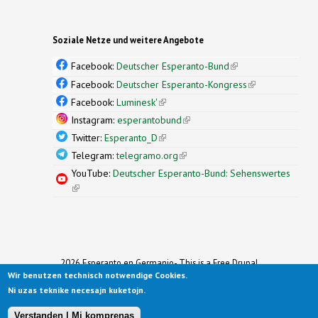
Soziale Netze und weitere Angebote
Facebook:
Deutscher Esperanto-Bund
(link is
external)
Facebook:
Deutscher Esperanto-Kongress
(link is
external)
Facebook:
Luminesk'
(link is external)
Instagram:
esperantobund
(link is external)
Twitter:
Esperanto_D
(link is external)
Telegram:
telegramo.org
(link is external)
YouTube:
Deutscher Esperanto-Bund: Sehenswertes
(link is external)
2026 Esperanto en Germanio- This is a Free Drupal
Wir benutzen technisch notwendige Cookies.
Theme
Ported to Drupal for the Open Source Community by
Ni uzas teknike necesajn kuketojn.
Drupalizing
(link is external)
, a Project of
More than (just) Themes
(link is
.
Original design by
Simple Themes
.
(link is
external)
Verstanden | Mi komprenas