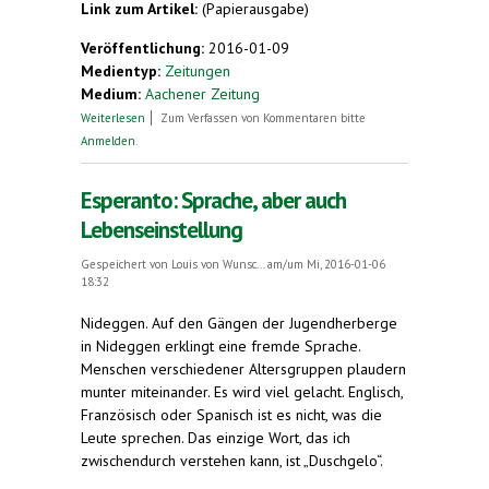
Link zum Artikel:
(Papierausgabe)
Veröffentlichung:
2016-01-09
Medientyp:
Zeitungen
Medium:
Aachener Zeitung
über Sprache und Lebenseinstellung
Weiterlesen
Zum Verfassen von Kommentaren bitte
Anmelden
.
Esperanto: Sprache, aber auch
Lebenseinstellung
Gespeichert von
Louis von Wunsc...
am/um Mi, 2016-01-06
18:32
Nideggen.
Auf den Gängen der Jugendherberge
in Nideggen erklingt eine fremde Sprache.
Menschen verschiedener Altersgruppen plaudern
munter miteinander. Es wird viel gelacht. Englisch,
Französisch oder Spanisch ist es nicht, was die
Leute sprechen. Das einzige Wort, das ich
zwischendurch verstehen kann, ist „Duschgelo“.