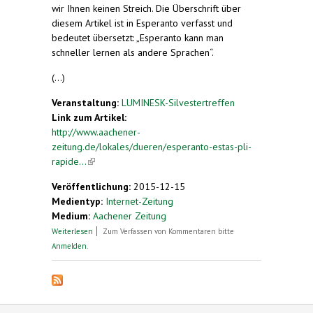
wir Ihnen keinen Streich. Die Überschrift über
diesem Artikel ist in Esperanto verfasst und
bedeutet übersetzt: „Esperanto kann man
schneller lernen als andere Sprachen“.
(...)
Veranstaltung:
LUMINESK-Silvestertreffen
Link zum Artikel:
http://www.aachener-
zeitung.de/lokales/dueren/esperanto-estas-pli-
rapide...
(link is external)
Veröffentlichung:
2015-12-15
Medientyp:
Internet-Zeitung
Medium:
Aachener Zeitung
über "Esperanto estas pli rapide lernebla ol aliaj
Weiterlesen
Zum Verfassen von Kommentaren bitte
lingvoj“
Anmelden
.