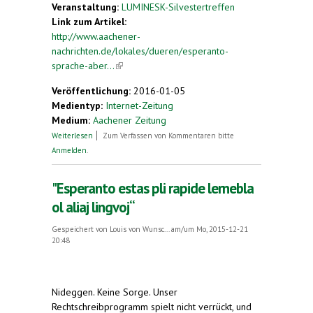
Veranstaltung:
LUMINESK-Silvestertreffen
Link zum Artikel:
http://www.aachener-
nachrichten.de/lokales/dueren/esperanto-
sprache-aber...
(link is external)
Veröffentlichung:
2016-01-05
Medientyp:
Internet-Zeitung
Medium:
Aachener Zeitung
über Esperanto: Sprache, aber auch
Weiterlesen
Zum Verfassen von Kommentaren bitte
Lebenseinstellung
Anmelden
.
"Esperanto estas pli rapide lernebla
ol aliaj lingvoj“
Gespeichert von
Louis von Wunsc...
am/um Mo, 2015-12-21
20:48
Nideggen.
Keine Sorge. Unser
Rechtschreibprogramm spielt nicht verrückt, und