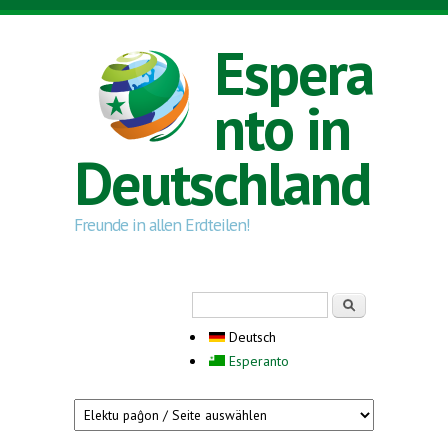
Direkt zum Inhalt
Espera
nto in
Deutschland
Freunde in allen Erdteilen!
Suchformular
Suche
Deutsch
Esperanto