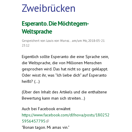
Zweibrücken
Esperanto. Die Möchtegern-
Weltsprache
Gespeichert von
Louis von Wunsc...
am/um Mo, 2018-05-21
23:12
Eigentlich sollte Esperanto die eine Sprache sein,
die Weltsprache, die von Millionen Menschen
gesprochen wird. Das hat nicht so ganz geklappt.
Oder wisst ihr, was "Ich liebe dich" auf Esperanto
heißt? (...)
(Über den Inhalt des Artikels und die enthaltene
Bewertung kann man sich streiten...)
Auch bei Facebook erwähnt
https://www.facebook.com/dlfnova/posts/180252
5956457795
(link is external)
"Bonan tagon. Mi amas vin."