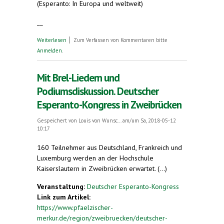
(Esperanto: In Europa und weltweit)
__
über Veranstaltungshinweise Drei-Länder-
Weiterlesen
Zum Verfassen von Kommentaren bitte
Esperanto-Kongress Zweibrücken, Pfingsten 2018
Anmelden
.
Mit Brel-Liedern und
Podiumsdiskussion. Deutscher
Esperanto-Kongress in Zweibrücken
Gespeichert von
Louis von Wunsc...
am/um Sa, 2018-05-12
10:17
160 Teilnehmer aus Deutschland, Frankreich und
Luxemburg werden an der Hochschule
Kaiserslautern in Zweibrücken erwartet. (...)
Veranstaltung:
Deutscher Esperanto-Kongress
Link zum Artikel:
https://www.pfaelzischer-
merkur.de/region/zweibruecken/deutscher-