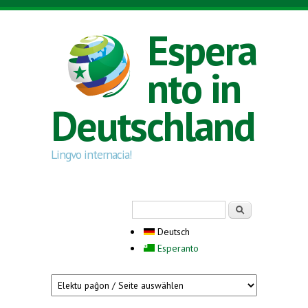
Direkt zum Inhalt
Espera
nto in
Deutschland
Lingvo internacia!
Suchformular
Suche
Deutsch
Esperanto