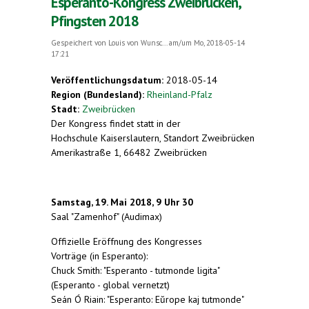
Esperanto-Kongress Zweibrücken,
Pfingsten 2018
Gespeichert von
Louis von Wunsc...
am/um Mo, 2018-05-14
17:21
Veröffentlichungsdatum:
2018-05-14
Region (Bundesland):
Rheinland-Pfalz
Stadt:
Zweibrücken
Der Kongress findet statt in der
Hochschule Kaiserslautern, Standort Zweibrücken
Amerikastraße 1, 66482 Zweibrücken
Samstag, 19. Mai 2018, 9 Uhr 30
Saal "Zamenhof" (Audimax)
Offizielle Eröffnung des Kongresses
Vorträge (in Esperanto):
Chuck Smith: "Esperanto - tutmonde ligita"
(Esperanto - global vernetzt)
Seán Ó Riain: "
Esperanto: Eŭrope kaj tutmonde
"