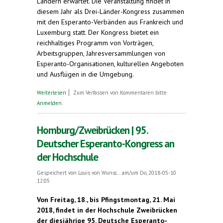
Ländern erwartet. Die Veranstaltung findet in
diesem Jahr als Drei-Länder-Kongress zusammen
mit den Esperanto-Verbänden aus Frankreich und
Luxemburg statt. Der Kongress bietet ein
reichhaltiges Programm von Vorträgen,
Arbeitsgruppen, Jahresversammlungen von
Esperanto-Organisationen, kulturellen Angeboten
und Ausflügen in die Umgebung.
über Musik und Diskussionen in Esperanto.
Weiterlesen
Zum Verfassen von Kommentaren bitte
Deutscher Esperanto-Kongress in Zweibrücken.
Anmelden
.
18. - 21. Mai 2018
Homburg/Zweibrücken | 95.
Deutscher Esperanto-Kongress an
der Hochschule
Gespeichert von
Louis von Wunsc...
am/um Do, 2018-05-10
12:05
Von Freitag, 18., bis Pfingstmontag, 21. Mai
2018, findet in der Hochschule Zweibrücken
der diesjährige 95. Deutsche Esperanto-