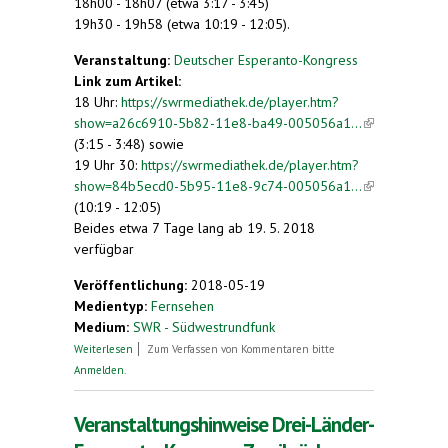
18h00 - 18h07 (etwa 3:17 - 3:45)
19h30 - 19h58 (etwa 10:19 - 12:05).
Veranstaltung:
Deutscher Esperanto-Kongress
Link zum Artikel:
18 Uhr:
https://swrmediathek.de/player.htm?
show=a26c6910-5b82-11e8-ba49-005056a1...
(link is
(3:15 - 3:48) sowie
external)
19 Uhr 30:
https://swrmediathek.de/player.htm?
show=84b5ecd0-5b95-11e8-9c74-005056a1...
(link is
(10:19 - 12:05)
external)
Beides etwa 7 Tage lang ab 19. 5. 2018
verfügbar
Veröffentlichung:
2018-05-19
Medientyp:
Fernsehen
Medium:
SWR - Südwestrundfunk
über Esperanto-Treffen in Zweibrücken
Weiterlesen
Zum Verfassen von Kommentaren bitte
Anmelden
.
Veranstaltungshinweise Drei-Länder-