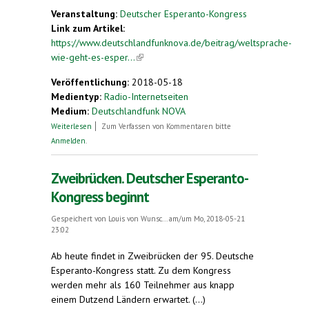
Veranstaltung:
Deutscher Esperanto-Kongress
Link zum Artikel:
https://www.deutschlandfunknova.de/beitrag/weltsprache-
wie-geht-es-esper...
(link is external)
Veröffentlichung:
2018-05-18
Medientyp:
Radio-Internetseiten
Medium:
Deutschlandfunk NOVA
über Esperanto. Die Möchtegern-Weltsprache
Weiterlesen
Zum Verfassen von Kommentaren bitte
Anmelden
.
Zweibrücken. Deutscher Esperanto-
Kongress beginnt
Gespeichert von
Louis von Wunsc...
am/um Mo, 2018-05-21
23:02
Ab heute findet in Zweibrücken der 95. Deutsche
Esperanto-Kongress statt. Zu dem Kongress
werden mehr als 160 Teilnehmer aus knapp
einem Dutzend Ländern erwartet. (...)