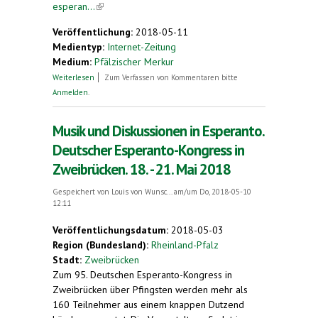
esperan...
(link is external)
Veröffentlichung:
2018-05-11
Medientyp:
Internet-Zeitung
Medium:
Pfälzischer Merkur
über Mit Brel-Liedern und Podiumsdiskussion.
Weiterlesen
Zum Verfassen von Kommentaren bitte
Deutscher Esperanto-Kongress in Zweibrücken
Anmelden
.
Musik und Diskussionen in Esperanto.
Deutscher Esperanto-Kongress in
Zweibrücken. 18. - 21. Mai 2018
Gespeichert von
Louis von Wunsc...
am/um Do, 2018-05-10
12:11
Veröffentlichungsdatum:
2018-05-03
Region (Bundesland):
Rheinland-Pfalz
Stadt:
Zweibrücken
Zum 95. Deutschen Esperanto-Kongress in
Zweibrücken über Pfingsten werden mehr als
160 Teilnehmer aus einem knappen Dutzend