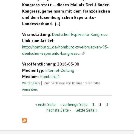
Kongress statt – dieses Mal als Drei-Länder-
Kongress, gemeinsam mit dem französischen
und dem luxemburgischen Esperanto-
Landesverband. (...)
Veranstaltung:
Deutscher Esperanto-Kongress
Link zum Artikel:
http://homburg1.de/homburg-zweibruecken-95-
deutscher-esperanto-kongress-...
(link is external)
Veröffentlichung:
2018-05-08
Medientyp:
Internet-Zeitung
Medium:
Homburg 1
über Homburg/Zweibrücken | 95. Deutscher
Weiterlesen
Zum Verfassen von Kommentaren bitte
Esperanto-Kongress an der Hochschule
Anmelden
.
Seiten
« erste Seite
‹ vorherige Seite
1
2
3
nächste Seite ›
letzte Seite »