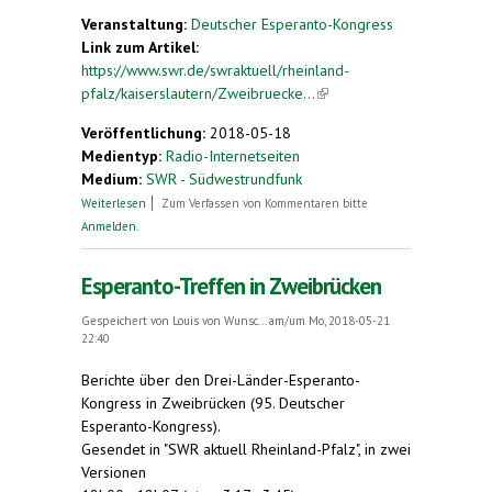
Veranstaltung:
Deutscher Esperanto-Kongress
Link zum Artikel:
https://www.swr.de/swraktuell/rheinland-
pfalz/kaiserslautern/Zweibruecke...
(link is
external)
Veröffentlichung:
2018-05-18
Medientyp:
Radio-Internetseiten
Medium:
SWR - Südwestrundfunk
über Zweibrücken. Deutscher Esperanto-Kongress
Weiterlesen
Zum Verfassen von Kommentaren bitte
beginnt
Anmelden
.
Esperanto-Treffen in Zweibrücken
Gespeichert von
Louis von Wunsc...
am/um Mo, 2018-05-21
22:40
Berichte über den Drei-Länder-Esperanto-
Kongress in Zweibrücken (95. Deutscher
Esperanto-Kongress).
Gesendet in "SWR aktuell Rheinland-Pfalz", in zwei
Versionen