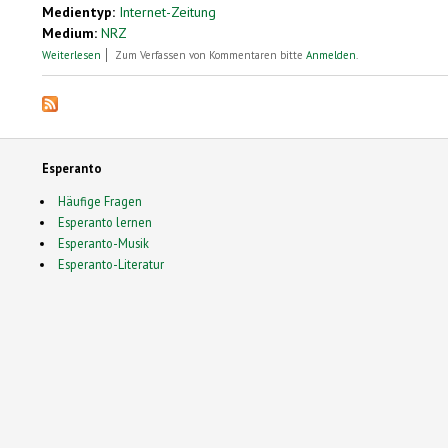
Medientyp:
Internet-Zeitung
Medium:
NRZ
über Esperanto-Landestreffen in Dortmund
Weiterlesen
Zum Verfassen von Kommentaren bitte
Anmelden
.
Esperanto
Häufige Fragen
Esperanto lernen
Esperanto-Musik
Esperanto-Literatur