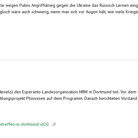
lte wegen Putins Angriffskrieg gegen die Ukraine das Russisch-Lernen eing
lisch wäre auch schwierig, wenn man sich vor Augen hält, wie viele Kriege 
hrerin in Hombruch dazu" (9. 12.)
evelo) des Esperanto-Landesorganisation NRW in Dortmund teil. Vor dem off
wicklungsprojekt Phönixsee auf dem Programm. Danach berichteten Vorstan
streffen-in-dortmund-id20...
(link is external)