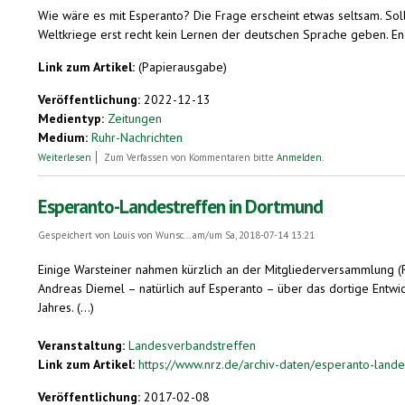
Wie wäre es mit Esperanto? Die Frage erscheint etwas seltsam. Sol
Weltkriege erst recht kein Lernen der deutschen Sprache geben. Eng
Link zum Artikel:
(Papierausgabe)
Veröffentlichung:
2022-12-13
Medientyp:
Zeitungen
Medium:
Ruhr-Nachrichten
über Zu unserem Artikel " Russisch lernen trotz Krieg? Das sagt eine Le
Weiterlesen
Zum Verfassen von Kommentaren bitte
Anmelden
.
Esperanto-Landestreffen in Dortmund
Gespeichert von
Louis von Wunsc...
am/um Sa, 2018-07-14 13:21
Einige Warsteiner nahmen kürzlich an der Mitgliederversammlung (R
Andreas Diemel – natürlich auf Esperanto – über das dortige Ent
Jahres. (...)
Veranstaltung:
Landesverbandstreffen
Link zum Artikel:
https://www.nrz.de/archiv-daten/esperanto-lande
Veröffentlichung:
2017-02-08