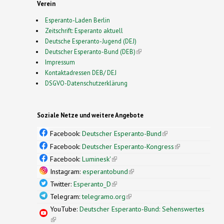
Verein
Esperanto-Laden Berlin
Zeitschrift: Esperanto aktuell
Deutsche Esperanto-Jugend (DEJ)
Deutscher Esperanto-Bund (DEB)
(link is external)
Impressum
Kontaktadressen DEB/ DEJ
DSGVO-Datenschutzerklärung
Soziale Netze und weitere Angebote
Facebook:
Deutscher Esperanto-Bund
(link is
external)
Facebook:
Deutscher Esperanto-Kongress
(link is
external)
Facebook:
Luminesk'
(link is external)
Instagram:
esperantobund
(link is external)
Twitter:
Esperanto_D
(link is external)
Telegram:
telegramo.org
(link is external)
YouTube:
Deutscher Esperanto-Bund: Sehenswertes
(link is external)