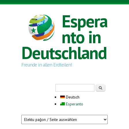
Direkt zum Inhalt
Espera
nto in
Deutschland
Freunde in allen Erdteilen!
Suchformular
Suche
Deutsch
Esperanto