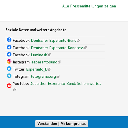
Alle Pressemitteilungen zeigen
Soziale Netze und weitere Angebote
Facebook:
Deutscher Esperanto-Bund
(link is external)
Facebook:
Deutscher Esperanto-Kongress
(link is external)
Facebook:
Luminesk'
(link is external)
Instagram:
esperantobund
(link is external)
Twitter:
Esperanto_D
(link is external)
Telegram:
telegramo.org
(link is external)
YouTube:
Deutscher Esperanto-Bund: Sehenswertes
(link is external)
Verstanden | Mi komprenas
xternal)
nal design by
Simple Themes
(link is external)
.