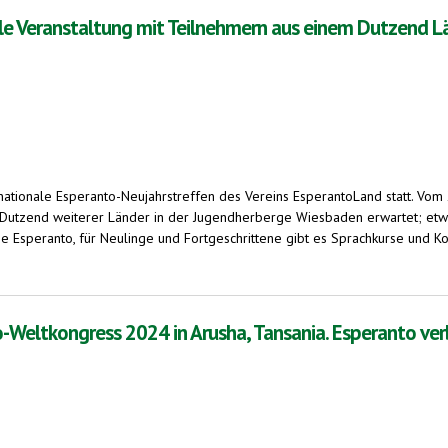
ale Veranstaltung mit Teilnehmern aus einem Dutzend L
rnationale Esperanto-Neujahrstreffen des Vereins EsperantoLand statt. V
Dutzend weiterer Länder in der Jugendherberge Wiesbaden erwartet; etwa
he Esperanto, für Neulinge und Fortgeschrittene gibt es Sprachkurse und K
ltung mit Teilnehmern aus einem Dutzend Ländern
Weltkongress 2024 in Arusha, Tansania. Esperanto verb