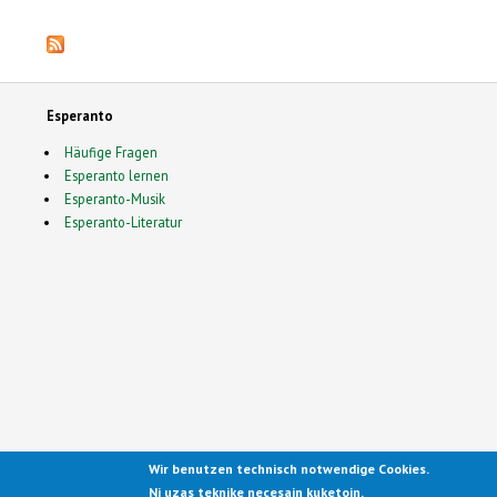
Esperanto
Häufige Fragen
Esperanto lernen
Esperanto-Musik
Esperanto-Literatur
Wir benutzen technisch notwendige Cookies.
Ported to Drupal for the Open
Ni uzas teknike necesajn kuketojn.