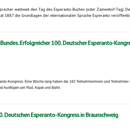
precher weltweit den Tag des Esperanto-Buches (oder Zamenhof-Tag). De
 1887 die Grundlagen der internationalen Sprache Esperanto veröffentlic
024 in Arusha, Tansania. Esperanto verbreitet sich weltweit
Bundes. Erfolgreicher 100. Deutscher Esperanto-Kongr
eranto-Kongress. Eine Woche lang haben die 182 Teilnehmerinnen und Teilnehmer
nd Ausflügen per Rad, Kajak und Bahn.
lgreicher 100. Deutscher Esperanto-Kongress in Braunschweig
0. Deutschen Esperanto- Kongress in Braunschweig