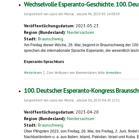
Wechselvolle Esperanto-Geschichte. 100. Deu
Gespeichert von
Louis von Wunsc...
am/um Mi, 2023-05-24 08:59
Veröffentlichungsdatum:
2023-05-23
Region (Bundesland):
Niedersachsen
Stadt:
Braunschweig
Am Freitag dieser Woche, 26. Mai, beginnt in Braunschweig der 10
sprechen die internationale Sprache Esperanto, die wesentlich leich
Esperanto-Sprachkurs
über Wechselvolle Esperanto-Geschichte. 100. Deutscher Espera
Weiterlesen
Zum Verfassen von Kommentaren bitte
Anmelden
.
100. Deutscher Esperanto-Kongress Braunschwe
Gespeichert von
Louis von Wunsc...
am/um Do, 2023-04-20 22:51
Veröffentlichungsdatum:
2023-04-20
Region (Bundesland):
Niedersachsen
Stadt:
Braunschweig
Über Pfingsten 2023, von Freitag, 26. Mai, bis Freitag, 2. Juni, f
Nachbarländern u. a. aus Italien, Island, Pakistan, Israel und Kub