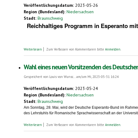
Veröffentlichungsdatum:
2023-05-26
Region (Bundesland):
Niedersachsen
Stadt:
Braunschweig
Reichhaltiges Programm in Esperanto mit 
über 180 Teilnehmerinnen und Teilnehmer beim 100. Deutsche
Weiterlesen
Zum Verfassen von Kommentaren bitte
Anmelden
.
Wahl eines neuen Vorsitzenden des Deutsche
Gespeichert von
Louis von Wunsc...
am/um Mi, 2023-05-31 16:24
Veröffentlichungsdatum:
2023-05-24
Region (Bundesland):
Niedersachsen
Stadt:
Braunschweig
Am Sonntag, 28. Mai, wird der Deutsche Esperanto-Bund im Rahmen 
des Lehrstuhls für Romanische Sprachwissenschaft an der Universi
über Wahl eines neuen Vorsitzenden des Deutschen Esperanto-
Weiterlesen
Zum Verfassen von Kommentaren bitte
Anmelden
.