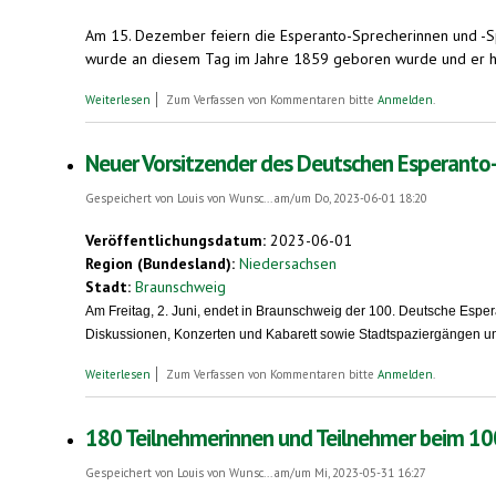
Am 15. Dezember feiern die Esperanto-Sprecherinnen und -S
wurde an diesem Tag im Jahre 1859 geboren wurde und er hat
über Zum Esperanto-Tag, 15. Dezember: Esperanto-Weltkongress 2
Weiterlesen
Zum Verfassen von Kommentaren bitte
Anmelden
.
Neuer Vorsitzender des Deutschen Esperanto-
Gespeichert von
Louis von Wunsc...
am/um Do, 2023-06-01 18:20
Veröffentlichungsdatum:
2023-06-01
Region (Bundesland):
Niedersachsen
Stadt:
Braunschweig
Am Freitag, 2. Juni, endet in Braunschweig der 100. Deutsche Esp
Diskussionen, Konzerten und Kabarett sowie Stadtspaziergängen u
über Neuer Vorsitzender des Deutschen Esperanto-Bundes. Erfo
Weiterlesen
Zum Verfassen von Kommentaren bitte
Anmelden
.
180 Teilnehmerinnen und Teilnehmer beim 10
Gespeichert von
Louis von Wunsc...
am/um Mi, 2023-05-31 16:27