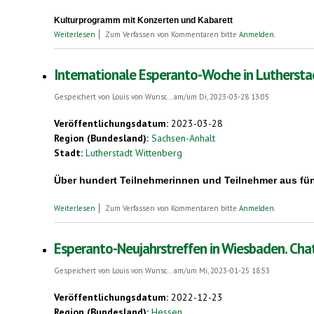
Kulturprogramm mit Konzerten und Kabarett
über 100. Deutscher Esperanto-Kongress Braunschweig, Pfingsten 
Weiterlesen
Zum Verfassen von Kommentaren bitte
Anmelden
.
Internationale Esperanto-Woche in Lutherstadt
Gespeichert von
Louis von Wunsc...
am/um Di, 2023-03-28 13:05
Veröffentlichungsdatum:
2023-03-28
Region (Bundesland):
Sachsen-Anhalt
Stadt:
Lutherstadt Wittenberg
Über hundert Teilnehmerinnen und Teilnehmer aus fü
über Internationale Esperanto-Woche in Lutherstadt Wittenberg, 3
Weiterlesen
Zum Verfassen von Kommentaren bitte
Anmelden
.
Esperanto-Neujahrstreffen in Wiesbaden. Cha
Gespeichert von
Louis von Wunsc...
am/um Mi, 2023-01-25 18:53
Veröffentlichungsdatum:
2022-12-23
Region (Bundesland):
Hessen