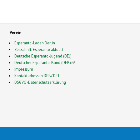
Verein
Esperanto-Laden Berlin
Zeitschrift: Esperanto aktuell
Deutsche Esperanto-Jugend (DEJ)
Deutscher Esperanto-Bund (DEB)
(link is external)
Impressum
Kontaktadressen DEB/ DEJ
DSGVO-Datenschutzerklärung
2026 Esperanto in Deutschland- This is a Free Drupal Theme
 Source Community by
Drupalizing
(link is external)
, a Project of
More than (just) Themes
(link is e
. Origi