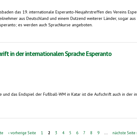
baden das 19. internationale Esperanto-Neujahrstreffen des Vereins Espe
lnehmer aus Deutschland und einem Dutzend weiterer Länder, sogar aus U
e Esperanto; es werden auch Sprachkurse angeboten.
icht Esperanto
hrift in der internationalen Sprache Esperanto
e und das Endspiel der Fußball-WM in Katar ist die Aufschrift auch in der 
internationalen Sprache Esperanto
ite
‹ vorherige Seite
1
2
3
4
5
6
7
8
9
…
nächste Seite 