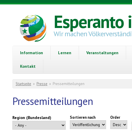
Direkt zum Inhalt
Esperanto 
Wir machen Völkerverständ
Information
Lernen
Veranstaltungen
Kontakt
Sie sind hier
Startseite
»
Presse
»
Pressemitteilungen
Pressemitteilungen
Region (Bundesland)
Sortieren nach
Order