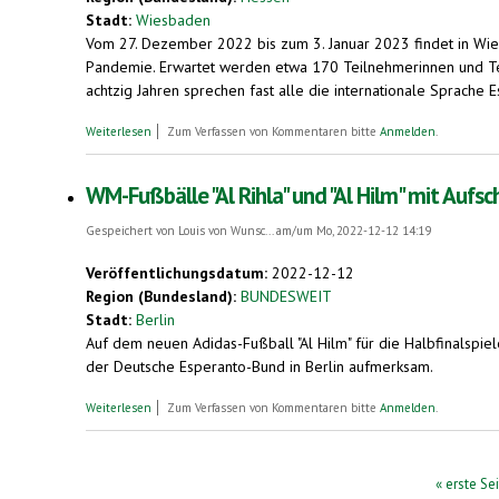
Stadt:
Wiesbaden
Vom 27. Dezember 2022 bis zum 3. Januar 2023 findet in Wies
Pandemie. Erwartet werden etwa 170 Teilnehmerinnen und Tei
achtzig Jahren sprechen fast alle die internationale Sprach
über Esperanto-Neujahrstreffen in Wiesbaden. Chat-Roboter spr
Weiterlesen
Zum Verfassen von Kommentaren bitte
Anmelden
.
WM-Fußbälle "Al Rihla" und "Al Hilm" mit Aufsc
Gespeichert von
Louis von Wunsc...
am/um Mo, 2022-12-12 14:19
Veröffentlichungsdatum:
2022-12-12
Region (Bundesland):
BUNDESWEIT
Stadt:
Berlin
Auf dem neuen Adidas-Fußball "Al Hilm" für die Halbfinalspiel
der Deutsche Esperanto-Bund in Berlin aufmerksam.
über WM-Fußbälle "Al Rihla" und "Al Hilm" mit Aufschrift in der 
Weiterlesen
Zum Verfassen von Kommentaren bitte
Anmelden
.
Seiten
« erste Se