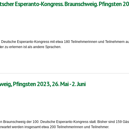
tscher Esperanto-Kongress. Braunschweig. Pfingsten 2
0. Deutsche Esperanto-Kongress mit etwa 180 Teilnehmerinnen und Teilnehmern au
ter zu erlernen ist als andere Sprachen.
nto-Kongress. Braunschweig. Pfingsten 2023.
ig, Pfingsten 2023, 26. Mai - 2. Juni
indet in Braunschweig der 100. Deutsche Esperanto-Kongress statt. Bisher sind 15
a. Erwartet werden insgesamt etwa 200 Teilnehmerinnen und Teilnehmer.