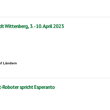
2023, 26. Mai - 2. Juni
 Wittenberg, 3. - 10. April 2023
nf Ländern
. - 10. April 2023
t-Roboter spricht Esperanto