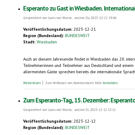
Esperanto zu Gast in Wiesbaden. Internation
Gespeichert von
Louis von Wunsc...
am/um Do, 2023-12-21 19:46
Veröffentlichungsdatum:
2023-12-21
Region (Bundesland):
BUNDESWEIT
Stadt:
Wiesbaden
Auch an diesem Jahresende findet in Wiesbaden das 20. inte
Teilnehmerinnen und Teilnehmer aus Deutschland und einem 
allermeisten Gäste sprechen bereits die internationale Sprac
über Esperanto zu Gast in Wiesbaden. Internationale Veransta
Weiterlesen
Zum Verfassen von Kommentaren bitte
Anmelden
.
Zum Esperanto-Tag, 15. Dezember: Esperanto-
Gespeichert von
Louis von Wunsc...
am/um Di, 2023-12-12 13:12
Veröffentlichungsdatum:
2023-12-12
Region (Bundesland):
BUNDESWEIT