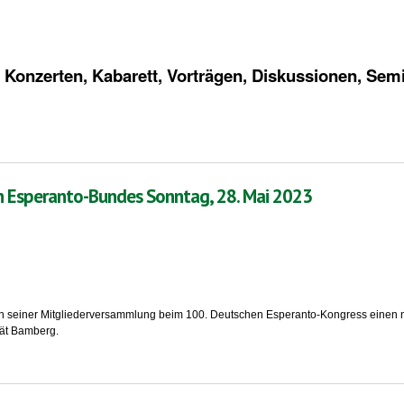
Konzerten, Kabarett, Vorträgen, Diskussionen, Sem
n Esperanto- Kongress in Braunschweig
n Esperanto-Bundes Sonntag, 28. Mai 2023
seiner Mitgliederversammlung beim 100. Deutschen Esperanto-Kongress einen neu
tät Bamberg.
Bundes Sonntag, 28. Mai 2023