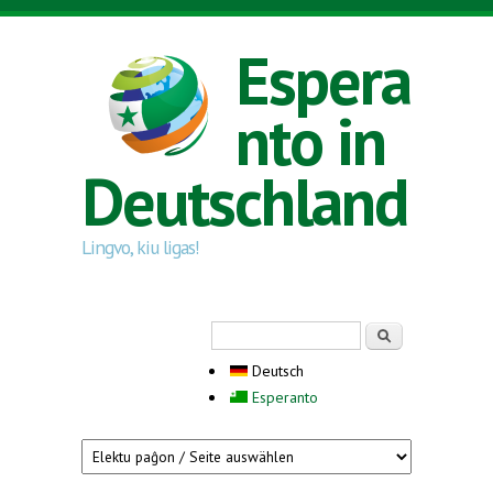
Direkt zum Inhalt
Espera
nto in
Deutschland
Lingvo, kiu ligas!
Suchformular
Suche
Deutsch
Esperanto