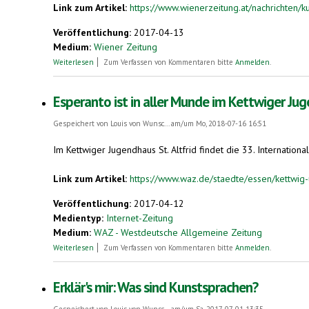
Link zum Artikel:
https://www.wienerzeitung.at/nachrichten/
Veröffentlichung:
2017-04-13
Medium:
Wiener Zeitung
über Machen wir uns eine Sprache
Weiterlesen
Zum Verfassen von Kommentaren bitte
Anmelden
.
Esperanto ist in aller Munde im Kettwiger Ju
Gespeichert von
Louis von Wunsc...
am/um Mo, 2018-07-16 16:51
Im Kettwiger Jugendhaus St. Altfrid findet die 33. Internatio
Link zum Artikel:
https://www.waz.de/staedte/essen/kettwig-u
Veröffentlichung:
2017-04-12
Medientyp:
Internet-Zeitung
Medium:
WAZ - Westdeutsche Allgemeine Zeitung
über Esperanto ist in aller Munde im Kettwiger Jugendhaus
Weiterlesen
Zum Verfassen von Kommentaren bitte
Anmelden
.
Erklär's mir: Was sind Kunstsprachen?
Gespeichert von
Louis von Wunsc...
am/um Sa, 2017-07-01 13:35