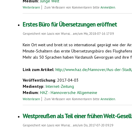
Medium:
Junge Welt
über Rotlicht:Esperanto
Weiterlesen
Zum Verfassen von Kommentaren bitte
Anmelden
.
Erstes Büro für Übersetzungen eröffnet
Gespeichert von
Louis von Wunsc...
am/um Mo, 2018-07-16 17:09
Kein Ort weit und breit ist so international geprägt wie der 
Minute-Schaltern das erste Übersetzungsbüro des Flughafens 
Mehr als 50 Sprachen haben Vardanush Gevorgyan und ihre frei
Link zum Artikel:
http://www.haz.de/Hannover/Aus-der-Stadt/
Veröffentlichung:
2017-04-03
Medientyp:
Internet-Zeitung
Medium:
HAZ - Hannoversche Allgemeine
über Erstes Büro für Übersetzungen eröffnet
Weiterlesen
Zum Verfassen von Kommentaren bitte
Anmelden
.
Westpreußen als Teil einer frühen Welt-Gesel
Gespeichert von
Louis von Wunsc...
am/um Do, 2017-07-20 09:29