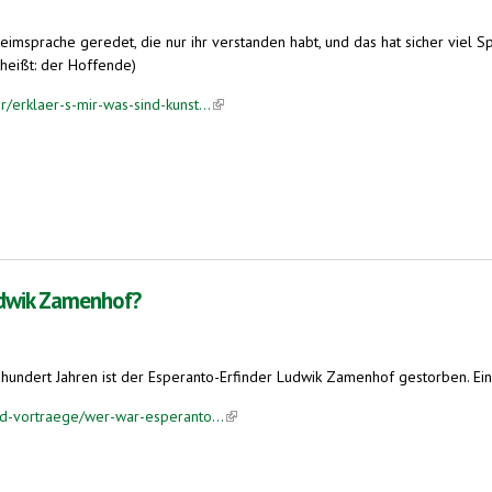
imsprache geredet, die nur ihr verstanden habt, und das hat sicher viel Sp
 heißt: der Hoffende)
/erklaer-s-mir-was-sind-kunst...
(link is external)
udwik Zamenhof?
hundert Jahren ist der Esperanto-Erfinder Ludwik Zamenhof gestorben. Ein
nd-vortraege/wer-war-esperanto...
(link is external)