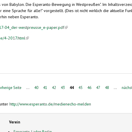
ts von Babylon. Die Esperanto-Bewegung in Westpreußen". Im Inhaltsverzeichn
eine Sprache für alle!" vorgestellt. (Dies ist nicht wirklich die aktuelle 
rhin neben Esperanto.
/17-04_der-westpreusse_e-paper.pdf
(link is external)
de/4-2017.html
(link is external)
r: Warum gibt es in Bromberg eine Esperanto-Brücke?
orherige Seite
…
40
41
42
43
44
45
46
47
48
…
nächst
unter
http://www.esperanto.de/medienecho-melden
Verein
Esperanto-Laden Berlin