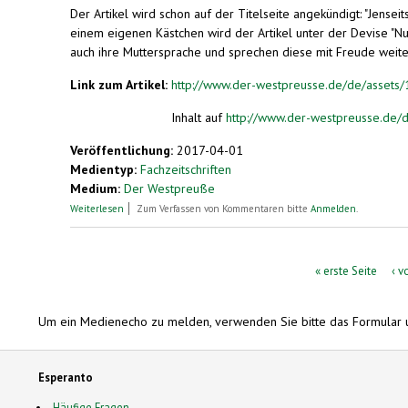
Der Artikel wird schon auf der Titelseite angekündigt: "Jensei
einem eigenen Kästchen wird der Artikel unter der Devise "Nur 
auch ihre Muttersprache und sprechen diese mit Freude weite
Link zum Artikel:
http://www.der-westpreusse.de/de/assets
Inhalt auf
http://www.der-westpreusse.de/
Veröffentlichung:
2017-04-01
Medientyp:
Fachzeitschriften
Medium:
Der Westpreuße
über Westpreußen als Teil einer frühen Welt-Gesellschaft. Ode
Weiterlesen
Zum Verfassen von Kommentaren bitte
Anmelden
.
Seiten
« erste Seite
‹ v
Um ein Medienecho zu melden, verwenden Sie bitte das Formular 
Esperanto
Häufige Fragen