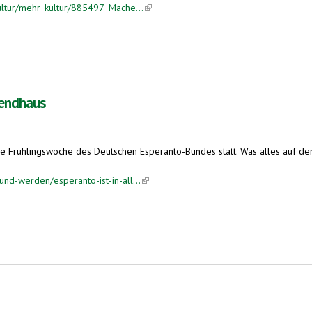
kultur/mehr_kultur/885497_Mache...
(link is external)
gendhaus
nale Frühlingswoche des Deutschen Esperanto-Bundes statt. Was alles auf de
nd-werden/esperanto-ist-in-all...
(link is external)