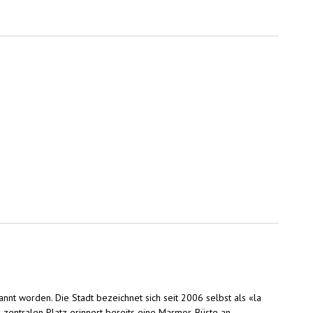
t worden. Die Stadt bezeichnet sich seit 2006 selbst als «la
 zentralen Platz erinnert bereits eine Marmor-Büste an