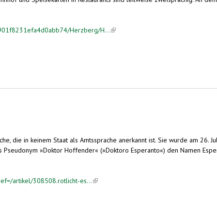
af901f8231efa4d0abb74/Herzberg/H...
(link is external)
ache, die in keinem Staat als Amtssprache anerkannt ist. Sie wurde am 26.
seudonym »Doktor Hoffender« (»Doktoro Esperanto«) den Namen Esperanto
f=/artikel/308508.rotlicht-es...
(link is external)