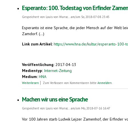
Esperanto: 100. Todestag von Erfinder Zame
Gespeichert von
Louis von Wunsc...
am/um So, 2018-07-08 23:45
Esperanto ist eine Sprache, die jeder Mensch auf der Welt le
Zamdorf. (...)
Link zum Artikel:
https://www.hna.de/kultur/esperanto-100-t
Veröffentlichung:
2017-04-13
Medientyp:
Internet-Zeitung
Medium:
HNA
über Esperanto: 100. Todestag von Erfinder Zamenhof
Weiterlesen
Zum Verfassen von Kommentaren bitte
Anmelden
.
Machen wir uns eine Sprache
Gespeichert von
Louis von Wunsc...
am/um Mo, 2018-07-16 16:47
Vor 100 Jahren starb Ludwik Lejzer Zamenhof, der Erfinder von