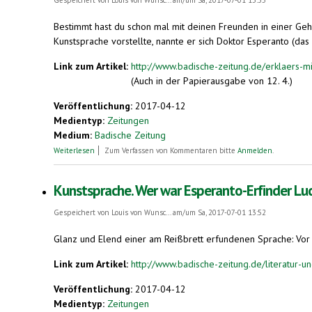
Bestimmt hast du schon mal mit deinen Freunden in einer Gehe
Kunstsprache vorstellte, nannte er sich Doktor Esperanto (das
Link zum Artikel:
http://www.badische-zeitung.de/erklaers-mir
(Auch in der Papierausgabe von 12. 4.)
Veröffentlichung:
2017-04-12
Medientyp:
Zeitungen
Medium:
Badische Zeitung
über Erklär's mir: Was sind Kunstsprachen?
Weiterlesen
Zum Verfassen von Kommentaren bitte
Anmelden
.
Kunstsprache. Wer war Esperanto-Erfinder L
Gespeichert von
Louis von Wunsc...
am/um Sa, 2017-07-01 13:52
Glanz und Elend einer am Reißbrett erfundenen Sprache: Vor 
Link zum Artikel:
http://www.badische-zeitung.de/literatur-u
Veröffentlichung:
2017-04-12
Medientyp:
Zeitungen