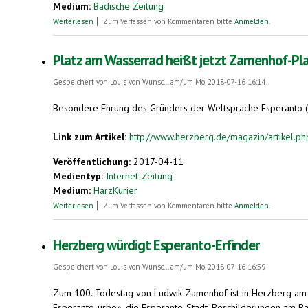
Medium:
Badische Zeitung
über Kunstsprache. Wer war Esperanto-Erfinder Ludwik Zamenh
Weiterlesen
Zum Verfassen von Kommentaren bitte
Anmelden
.
Platz am Wasserrad heißt jetzt Zamenhof-Pl
Gespeichert von
Louis von Wunsc...
am/um Mo, 2018-07-16 16:14
Besondere Ehrung des Gründers der Weltsprache Esperanto (.
Link zum Artikel:
http://www.herzberg.de/magazin/artikel.
Veröffentlichung:
2017-04-11
Medientyp:
Internet-Zeitung
Medium:
HarzKurier
über Platz am Wasserrad heißt jetzt Zamenhof-Platz
Weiterlesen
Zum Verfassen von Kommentaren bitte
Anmelden
.
Herzberg würdigt Esperanto-Erfinder
Gespeichert von
Louis von Wunsc...
am/um Mo, 2018-07-16 16:59
Zum 100. Todestag von Ludwik Zamenhof ist in Herzberg am H
Esperanto-urbo», die Esperanto-Stadt. Beschilderungen am Bah