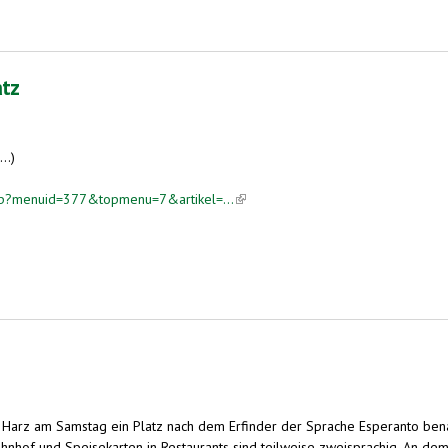
of?
atz
..)
php?menuid=377&topmenu=7&artikel=...
(link is external)
arz am Samstag ein Platz nach dem Erfinder der Sprache Esperanto benann
nhof und Speisekarten in Restaurants sind teilweise zweisprachig. An dem