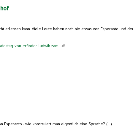
nhof
icht erlernen kann. Viele Leute haben noch nie etwas von Esperanto und der
odestag-von-erfinder-ludwik-zam...
(link is external)
 Esperanto - wie konstruiert man eigentlich eine Sprache? (...)