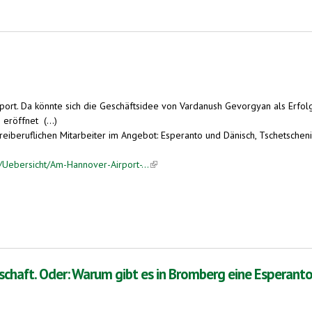
Airport. Da könnte sich die Geschäftsidee von Vardanush Gevorgyan als Erfo
eröffnet (...)
beruflichen Mitarbeiter im Angebot: Esperanto und Dänisch, Tschetschenisc
Uebersicht/Am-Hannover-Airport-...
(link is external)
lschaft. Oder: Warum gibt es in Bromberg eine Esperant