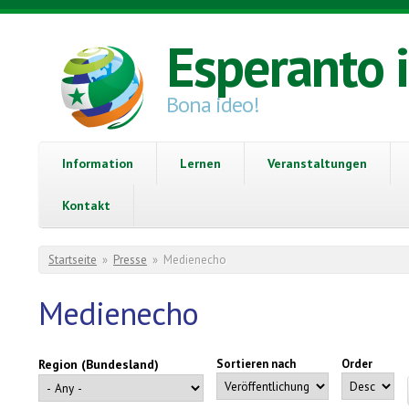
Direkt zum Inhalt
Esperanto 
Bona ideo!
Information
Lernen
Veranstaltungen
Kontakt
Sie sind hier
Startseite
»
Presse
»
Medienecho
Medienecho
Region (Bundesland)
Sortieren nach
Order