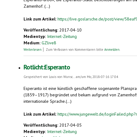
Zamenhof. (...)
Link zum Artikel:
https://live.goslarsche.de/post/view/58e
Veröffentlichung:
2017-04-10
Medientyp:
Internet-Zeitung
Medium:
GZlive8
über Herzberg würdigt Esperanto-Erfinder
Weiterlesen
Zum Verfassen von Kommentaren bitte
Anmelden
.
Rotlicht:Esperanto
Gespeichert von
Louis von Wunsc...
am/um Mo, 2018-07-16 17:04
Esperanto ist eine künstlich geschaffene sogenannte Planspr
(1859–1917) begründet und bekam aufgrund von Zamenhofs P
internationale Sprache.(...)
Link zum Artikel:
https://www.jungewelt.de/loginFailed.php?re
Veröffentlichung:
2017-04-05
Medientyp:
Internet-Zeitung