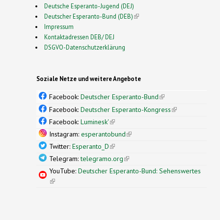
Deutsche Esperanto-Jugend (DEJ)
Deutscher Esperanto-Bund (DEB)
(link is external)
Impressum
Kontaktadressen DEB/ DEJ
DSGVO-Datenschutzerklärung
Soziale Netze und weitere Angebote
Facebook:
Deutscher Esperanto-Bund
(link is
external)
Facebook:
Deutscher Esperanto-Kongress
(link is
external)
Facebook:
Luminesk'
(link is external)
Instagram:
esperantobund
(link is external)
Twitter:
Esperanto_D
(link is external)
Telegram:
telegramo.org
(link is external)
YouTube:
Deutscher Esperanto-Bund: Sehenswertes
(link is external)