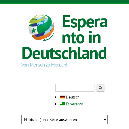
Direkt zum Inhalt
Espera
nto in
Deutschland
Von Mensch zu Mensch!
Suchformular
Suche
Deutsch
Esperanto