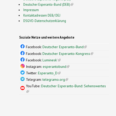
Deutscher Esperanto-Bund (DEB)
(link is external)
Impressum
Kontaktadressen DEB/ DEJ
DSGVO-Datenschutzerklärung
Soziale Netze und weitere Angebote
Facebook:
Deutscher Esperanto-Bund
(link is
external)
Facebook:
Deutscher Esperanto-Kongress
(link is
external)
Facebook:
Luminesk'
(link is external)
Instagram:
esperantobund
(link is external)
Twitter:
Esperanto_D
(link is external)
Telegram:
telegramo.org
(link is external)
YouTube:
Deutscher Esperanto-Bund: Sehenswertes
(link is external)