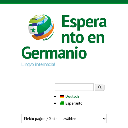
Skip to main content
Espera
nto en
Germanio
Lingvo internacia!
Search form
Serĉi
Deutsch
Esperanto