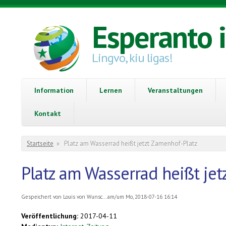
Direkt zum Inhalt
Esperanto 
Lingvo, kiu ligas!
Information
Lernen
Veranstaltungen
Kontakt
Sie sind hier
Startseite
»
Platz am Wasserrad heißt jetzt Zamenhof-Platz
Platz am Wasserrad heißt jet
Gespeichert von
Louis von Wunsc...
am/um Mo, 2018-07-16 16:14
Veröffentlichung:
2017-04-11