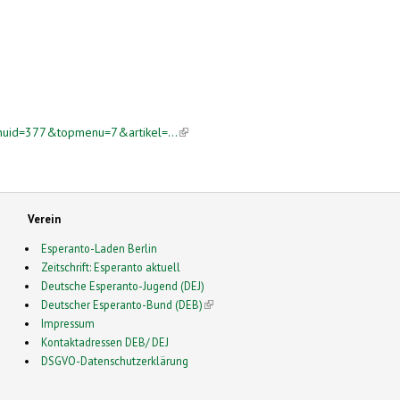
enuid=377&topmenu=7&artikel=...
(link is external)
Verein
Esperanto-Laden Berlin
Zeitschrift: Esperanto aktuell
Deutsche Esperanto-Jugend (DEJ)
Deutscher Esperanto-Bund (DEB)
(link is external)
Impressum
Kontaktadressen DEB/ DEJ
DSGVO-Datenschutzerklärung