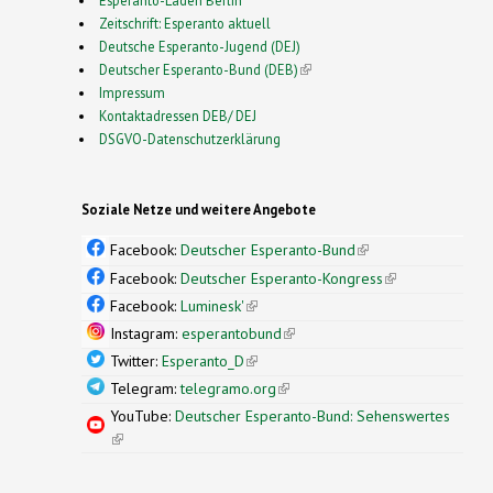
Zeitschrift: Esperanto aktuell
Deutsche Esperanto-Jugend (DEJ)
Deutscher Esperanto-Bund (DEB)
(link is external)
Impressum
Kontaktadressen DEB/ DEJ
DSGVO-Datenschutzerklärung
Soziale Netze und weitere Angebote
Facebook:
Deutscher Esperanto-Bund
(link is
external)
Facebook:
Deutscher Esperanto-Kongress
(link is
external)
Facebook:
Luminesk'
(link is external)
Instagram:
esperantobund
(link is external)
Twitter:
Esperanto_D
(link is external)
Telegram:
telegramo.org
(link is external)
YouTube:
Deutscher Esperanto-Bund: Sehenswertes
(link is external)