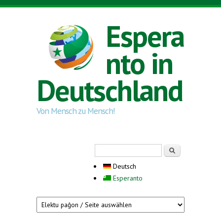
Direkt zum Inhalt
Espera
nto in
Deutschland
Von Mensch zu Mensch!
Suchformular
Suche
Deutsch
Esperanto