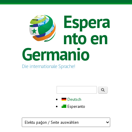
Skip to main content
Espera
nto en
Germanio
Die internationale Sprache!
Search form
Serĉi
Deutsch
Esperanto