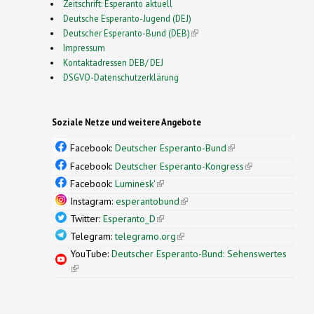
Zeitschrift: Esperanto aktuell
Deutsche Esperanto-Jugend (DEJ)
Deutscher Esperanto-Bund (DEB)
(link is external)
Impressum
Kontaktadressen DEB/ DEJ
DSGVO-Datenschutzerklärung
Soziale Netze und weitere Angebote
Facebook:
Deutscher Esperanto-Bund
(link is
external)
Facebook:
Deutscher Esperanto-Kongress
(link is
external)
Facebook:
Luminesk'
(link is external)
Instagram:
esperantobund
(link is external)
Twitter:
Esperanto_D
(link is external)
Telegram:
telegramo.org
(link is external)
YouTube:
Deutscher Esperanto-Bund: Sehenswertes
(link is external)