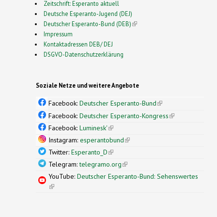
Zeitschrift: Esperanto aktuell
Deutsche Esperanto-Jugend (DEJ)
Deutscher Esperanto-Bund (DEB)
(link is external)
Impressum
Kontaktadressen DEB/ DEJ
DSGVO-Datenschutzerklärung
Soziale Netze und weitere Angebote
Facebook:
Deutscher Esperanto-Bund
(link is
external)
Facebook:
Deutscher Esperanto-Kongress
(link is
external)
Facebook:
Luminesk'
(link is external)
Instagram:
esperantobund
(link is external)
Twitter:
Esperanto_D
(link is external)
Telegram:
telegramo.org
(link is external)
YouTube:
Deutscher Esperanto-Bund: Sehenswertes
(link is external)