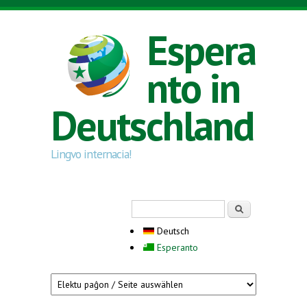
Direkt zum Inhalt
Espera
nto in
Deutschland
Lingvo internacia!
Suchformular
Suche
Deutsch
Esperanto