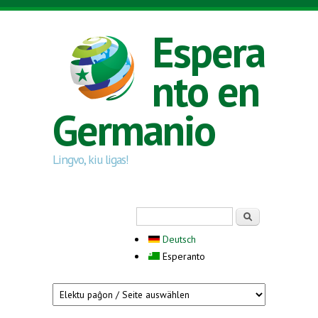
Skip to main content
Espera
nto en
Germanio
Lingvo, kiu ligas!
Search form
Serĉi
Deutsch
Esperanto