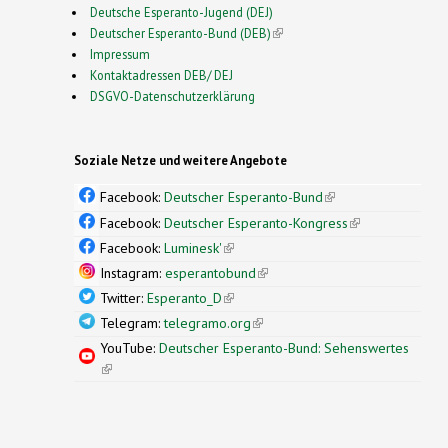
Deutsche Esperanto-Jugend (DEJ)
Deutscher Esperanto-Bund (DEB)
(link is external)
Impressum
Kontaktadressen DEB/ DEJ
DSGVO-Datenschutzerklärung
Soziale Netze und weitere Angebote
Facebook:
Deutscher Esperanto-Bund
(link is
external)
Facebook:
Deutscher Esperanto-Kongress
(link is
external)
Facebook:
Luminesk'
(link is external)
Instagram:
esperantobund
(link is external)
Twitter:
Esperanto_D
(link is external)
Telegram:
telegramo.org
(link is external)
YouTube:
Deutscher Esperanto-Bund: Sehenswertes
(link is external)