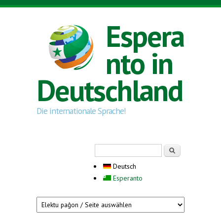
Direkt zum Inhalt
Espera
nto in
Deutschland
Die internationale Sprache!
Suchformular
Suche
Deutsch
Esperanto