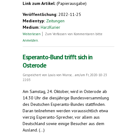
Link zum Artikel:
(Papierausgabe)
Veröffentlichung:
2022-11-25
Medientyp:
Zeitungen
Medium:
HarzKurier
über Treffen des Verbandsrates des Deutschen
Weiterlesen
Zum Verfassen von Kommentaren bitte
Esperanto-Bundes
Anmelden
.
Esperanto-Bund trifft sich in
Osterode
Gespeichert von
Louis von Wunsc...
am/um Fr, 2020-10-23
22:03
Am Samstag, 24. Oktober, wird in Osterode ab
14.30 Uhr die diesjährige Bundesversammlung
des Deutschen Esperanto-Bundes stattfinden.
Daran teilnehmen werden voraussichtlich etwa
vierzig Esperanto-Sprecher, vor allem aus
Deutschland sowie einige Besucher aus dem
Ausland. (...)