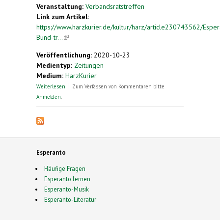
Veranstaltung:
Verbandsratstreffen
Link zum Artikel:
https://www.harzkurier.de/kultur/harz/article230743562/Esper
Bund-tr...
(link is external)
Veröffentlichung:
2020-10-23
Medientyp:
Zeitungen
Medium:
HarzKurier
über Esperanto-Bund trifft sich in Osterode
Weiterlesen
Zum Verfassen von Kommentaren bitte
Anmelden
.
Esperanto
Häufige Fragen
Esperanto lernen
Esperanto-Musik
Esperanto-Literatur