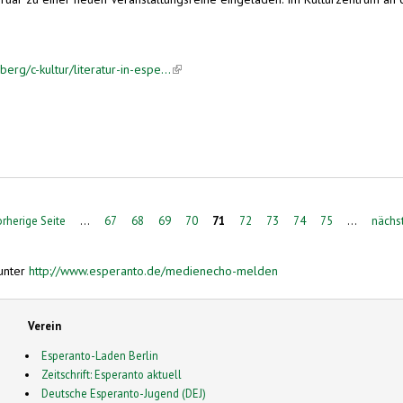
rg/c-kultur/literatur-in-espe...
(link is external)
orherige Seite
…
67
68
69
70
71
72
73
74
75
…
nächst
unter
http://www.esperanto.de/medienecho-melden
Verein
Esperanto-Laden Berlin
Zeitschrift: Esperanto aktuell
Deutsche Esperanto-Jugend (DEJ)