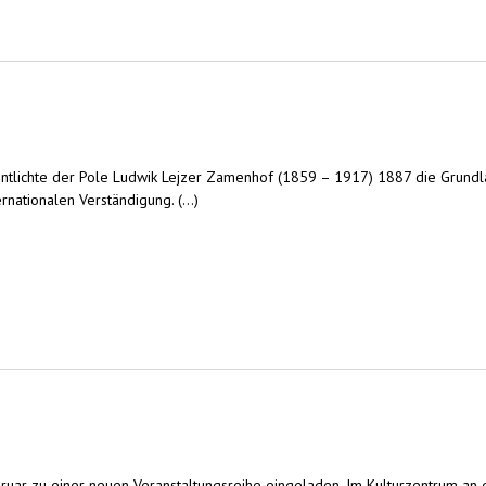
tlichte der Pole Ludwik Lejzer Zamenhof (1859 – 1917) 1887 die Grundlage
nationalen Verständigung. (...)
ruar zu einer neuen Veranstaltungsreihe eingeladen. Im Kulturzentrum an 