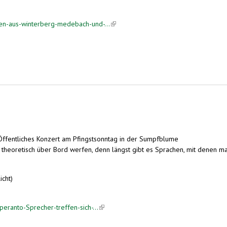
ten-aus-winterberg-medebach-und-...
(link is external)
 Öffentliches Konzert am Pfingstsonntag in der Sumpfblume
es theoretisch über Bord werfen, denn längst gibt es Sprachen, mit denen ma
icht)
peranto-Sprecher-treffen-sich-...
(link is external)