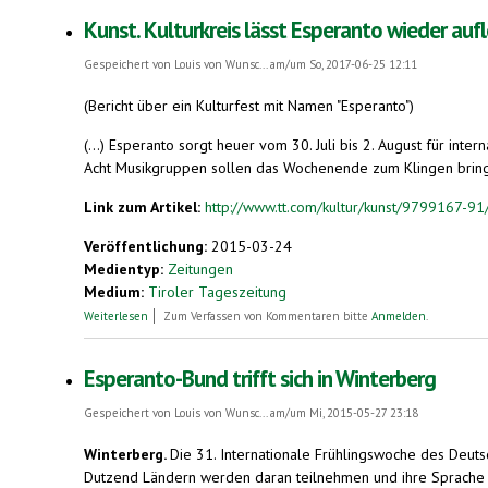
Kunst. Kulturkreis lässt Esperanto wieder auf
Gespeichert von
Louis von Wunsc...
am/um So, 2017-06-25 12:11
(Bericht über ein Kulturfest mit Namen "Esperanto")
(...) Esperanto sorgt heuer vom 30. Juli bis 2. August für inter
Acht Musikgruppen sollen das Wochenende zum Klingen bringen
Link zum Artikel:
http://www.tt.com/kultur/kunst/9799167-91
Veröffentlichung:
2015-03-24
Medientyp:
Zeitungen
Medium:
Tiroler Tageszeitung
über Kunst. Kulturkreis lässt Esperanto wieder aufleben
Weiterlesen
Zum Verfassen von Kommentaren bitte
Anmelden
.
Esperanto-Bund trifft sich in Winterberg
Gespeichert von
Louis von Wunsc...
am/um Mi, 2015-05-27 23:18
Winterberg.
Die 31. Internationale Frühlingswoche des Deuts
Dutzend Ländern werden daran teilnehmen und ihre Sprache p