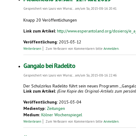
Gespeichert von
Louis von Wunsc...
am/um So, 2015-08-16 20:41
Knapp 20 Veröffentlichungen
Link zum Artikel:
http://www.esperantoland.org/dosieroj/e
Veröffentlichung:
2015-03-12
über Medienecho 10. Jan. - 12. März 2015
Weiterlesen
Zum Verfassen von Kommentaren bitte
Anmelden
.
Gangalo bei Radelito
Gespeichert von
Louis von Wunsc...
am/um So, 2015-08-16 22:46
Der Schulzirkus Radelito führt sein neues Programm ,,Gangalo
Link zum Artikel:
(Eine Kopie des Original-Artikels zum persö
Veröffentlichung:
2015-03-04
Medientyp:
Zeitungen
Medium:
Kölner Wochenspiegel
über Gangalo bei Radelito
Weiterlesen
Zum Verfassen von Kommentaren bitte
Anmelden
.