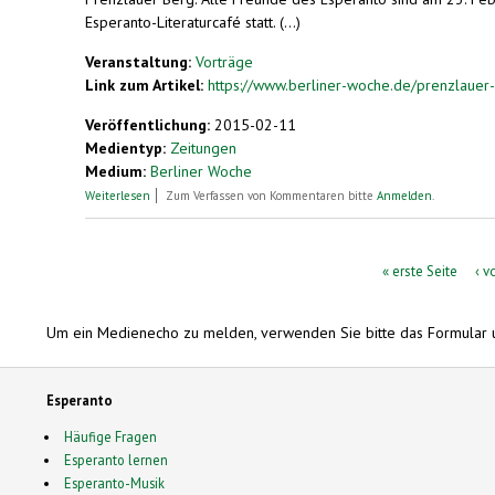
Esperanto-Literaturcafé statt. (...)
Veranstaltung:
Vorträge
Link zum Artikel:
https://www.berliner-woche.de/prenzlauer-be
Veröffentlichung:
2015-02-11
Medientyp:
Zeitungen
Medium:
Berliner Woche
über Literatur in Esperanto
Weiterlesen
Zum Verfassen von Kommentaren bitte
Anmelden
.
Seiten
« erste Seite
‹ v
Um ein Medienecho zu melden, verwenden Sie bitte das Formular 
Esperanto
Häufige Fragen
Esperanto lernen
Esperanto-Musik