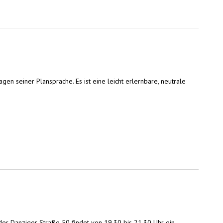
n seiner Plansprache. Es ist eine leicht erlernbare, neutrale
der Danziger Straße 50 findet von 19.30 bis 21.30 Uhr ein