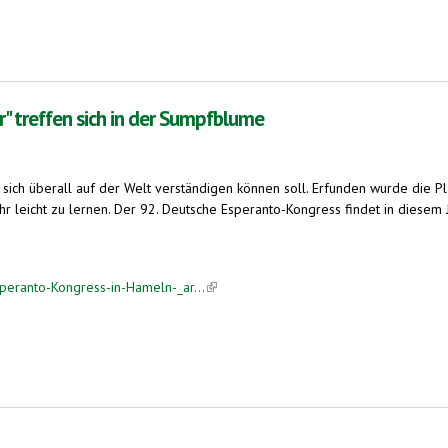
" treffen sich in der Sumpfblume
 sich überall auf der Welt verständigen können soll. Erfunden wurde die 
 leicht zu lernen. Der 92. Deutsche Esperanto-Kongress findet in diesem 
speranto-Kongress-in-Hameln-_ar...
(link is external)
h in der Sumpfblume