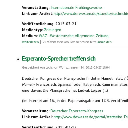
Veranstaltung:
Internationale Frühlingswoche
Link zum Artikel:
http://www.derwesten.de/staedte/nachrich
Veröffentlichung:
2015-03-21
Medientyp:
Zeitungen
Medium:
WAZ - Westdeutsche Allgemeine Zeitung
über Esperanto-Bund trifft sich in Winterberg
Weiterlesen
Zum Verfassen von Kommentaren bitte
Anmelden
.
Esperanto-Sprecher treffen sich
Gespeichert von
Louis von Wunsc...
am/um Mi, 2015-05-27 18:04
Deutscher Kongress der Plansprache findet in Hameln statt /
Hameln
. Französisch, Spanisch oder Italienisch: Kann man all
eine davon. Die Plansprache hat Ludwik Lejzer (...)
(Im Internet am 16., in der Papierausgabe am 17. 3. veröffentl
Veranstaltung:
Deutscher Esperanto-Kongress
Link zum Artikel:
http://www.dewezet.de/portal/startseite_Es
Veröffentlichung:
2015-03-17