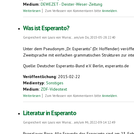
Medium:
DEWEZET - Deister-Weser-Zeitung
über Esperanto - Sprache für die ganze Welt
Weiterlesen
Zum Verfassen von Kommentaren bitte
Anmelden
.
Was ist Esperanto?
Gespeichert von
Louis von Wunsc...
am/um Do, 2015-05-28 22:40
Unter dem Pseudonym „Dr. Esperanto“ (Dr. Hoffender) veröffen
Zweitsprache mit einfachen grammatischen Strukturen zur inter
Quelle: Deutscher Esperanto-Bund e.V. Berlin, esperanto.de
Veröffentlichung:
2015-02-22
Medientyp:
Sonstiges
Medium:
ZDF-Videotext
über Was ist Esperanto?
Weiterlesen
Zum Verfassen von Kommentaren bitte
Anmelden
.
Literatur in Esperanto
Gespeichert von
Louis von Wunsc...
am/um Mi, 2022-09-14 12:49
Prenzlauer Berg.
Alle Freunde des Esperanto sind am 23. Feb