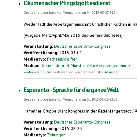
Ökumenischer Pfingstgottesdienst
Gespeichert von
Louis von Wunsc...
am/um Mi, 2015-05-27 21:04
Wieder lädt die Arbeitsgemeinschaft Christlicher Kirchen in
(Ausgabe März/April/Mai 2015 des Gemeindebriefes)
Veranstaltung:
Deutscher Esperanto-Kongress
Veröffentlichung:
2015-03-01
Medientyp:
Fachzeitschriften
Medium:
Gemeindebrief Münster-/Marktkirchengemeinde
über Ökumenischer Pfingstgottesdienst
Weiterlesen
Zum Verfassen von Kommentaren bitte
Anmelden
.
Esperanto - Sprache für die ganze Welt
Gespeichert von
Louis von Wunsc...
am/um So, 2015-08-16 23:02
Hamelner Gruppe plant Kongress in der Rattenfängerstadt / Ält
Veranstaltung:
Deutscher Esperanto-Kongress
Veröffentlichung:
2015-02-25
Medientyp:
Zeitungen