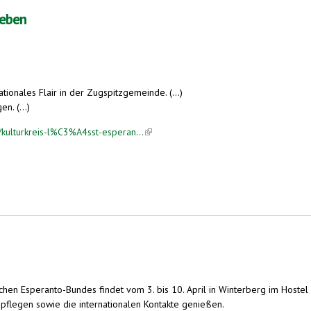
leben
nationales Flair in der Zugspitzgemeinde. (...)
. (...)
/kulturkreis-l%C3%A4sst-esperan...
(link is external)
chen Esperanto-Bundes findet vom 3. bis 10. April in Winterberg im Hoste
flegen sowie die internationalen Kontakte genießen.