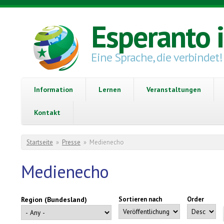
Direkt zum Inhalt
Esperanto 
Eine Sprache, die verbindet!
Information
Lernen
Veranstaltungen
Kontakt
Sie sind hier
Startseite
»
Presse
»
Medienecho
Medienecho
Region (Bundesland)
Sortieren nach
Order