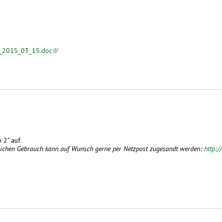
_a_2015_03_15.doc
(link is external)
 2" auf.
nlichen Gebrauch kann auf Wunsch gerne per Netzpost zugesandt werden:
http:/