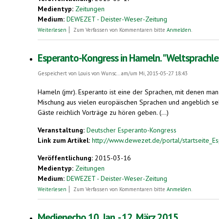
Medientyp:
Zeitungen
Medium:
DEWEZET - Deister-Weser-Zeitung
über Esperanto-Sprecher treffen sich
Weiterlesen
Zum Verfassen von Kommentaren bitte
Anmelden
.
Esperanto-Kongress in Hameln. "Weltsprachler
Gespeichert von
Louis von Wunsc...
am/um Mi, 2015-05-27 18:43
Hameln (jmr). Esperanto ist eine der Sprachen, mit denen man
Mischung aus vielen europäischen Sprachen und angeblich sehr
Gäste reichlich Vorträge zu hören geben. (...)
Veranstaltung:
Deutscher Esperanto-Kongress
Link zum Artikel:
http://www.dewezet.de/portal/startseite_E
Veröffentlichung:
2015-03-16
Medientyp:
Zeitungen
Medium:
DEWEZET - Deister-Weser-Zeitung
über Esperanto-Kongress in Hameln. "Weltsprachler" treffen sic
Weiterlesen
Zum Verfassen von Kommentaren bitte
Anmelden
.
Medienecho 10. Jan. - 12. März 2015