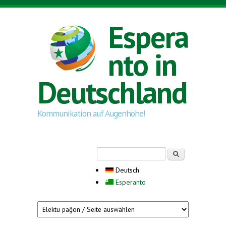
Direkt zum Inhalt
Espera
nto in
Deutschland
Kommunikation auf Augenhöhe!
Suchformular
Suche
Deutsch
Esperanto