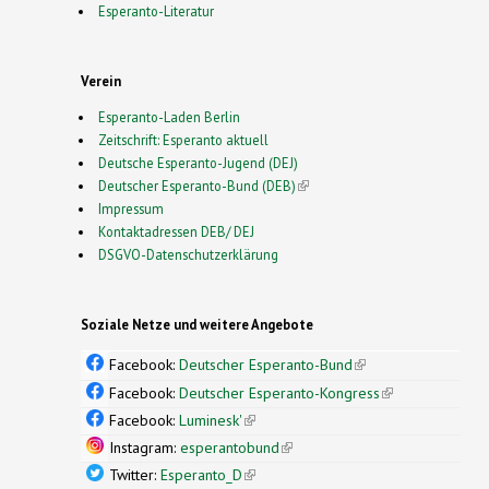
Esperanto-Literatur
Verein
Esperanto-Laden Berlin
Zeitschrift: Esperanto aktuell
Deutsche Esperanto-Jugend (DEJ)
Deutscher Esperanto-Bund (DEB)
(link is external)
Impressum
Kontaktadressen DEB/ DEJ
DSGVO-Datenschutzerklärung
Soziale Netze und weitere Angebote
Facebook:
Deutscher Esperanto-Bund
(link is
external)
Facebook:
Deutscher Esperanto-Kongress
(link is
external)
Facebook:
Luminesk'
(link is external)
Instagram:
esperantobund
(link is external)
Twitter:
Esperanto_D
(link is external)