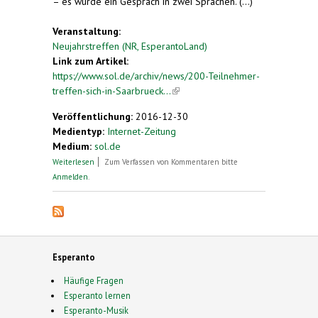
– es wurde ein Gespräch in zwei Sprachen. (...)
Veranstaltung:
Neujahrstreffen (NR, EsperantoLand)
Link zum Artikel:
https://www.sol.de/archiv/news/200-Teilnehmer-
treffen-sich-in-Saarbrueck...
(link is external)
Veröffentlichung:
2016-12-30
Medientyp:
Internet-Zeitung
Medium:
sol.de
über 200 Teilnehmer treffen sich in Saarbrücken
Weiterlesen
Zum Verfassen von Kommentaren bitte
zum Esperanto-Sprechen
Anmelden
.
Esperanto
Häufige Fragen
Esperanto lernen
Esperanto-Musik