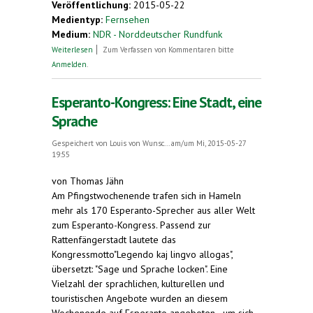
Veröffentlichung:
2015-05-22
Medientyp:
Fernsehen
Medium:
NDR - Norddeutscher Rundfunk
über Esperanto-Kongress startet in Hameln
Weiterlesen
Zum Verfassen von Kommentaren bitte
Anmelden
.
Esperanto-Kongress: Eine Stadt, eine
Sprache
Gespeichert von
Louis von Wunsc...
am/um Mi, 2015-05-27
19:55
von Thomas Jähn
Am Pfingstwochenende trafen sich in Hameln
mehr als 170 Esperanto-Sprecher aus aller Welt
zum Esperanto-Kongress. Passend zur
Rattenfängerstadt lautete das
Kongressmotto"Legendo kaj lingvo allogas",
übersetzt: "Sage und Sprache locken". Eine
Vielzahl der sprachlichen, kulturellen und
touristischen Angebote wurden an diesem
Wochenende auf Esperanto angeboten - um sich