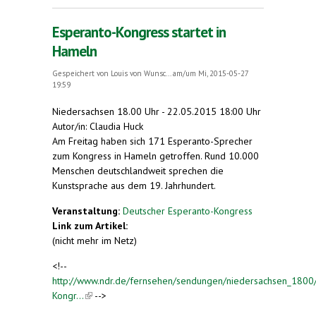
Esperanto-Kongress startet in
Hameln
Gespeichert von
Louis von Wunsc...
am/um Mi, 2015-05-27
19:59
Niedersachsen 18.00 Uhr - 22.05.2015 18:00 Uhr
Autor/in: Claudia Huck
Am Freitag haben sich 171 Esperanto-Sprecher
zum Kongress in Hameln getroffen. Rund 10.000
Menschen deutschlandweit sprechen die
Kunstsprache aus dem 19. Jahrhundert.
Veranstaltung:
Deutscher Esperanto-Kongress
Link zum Artikel:
(nicht mehr im Netz)
<!--
http://www.ndr.de/fernsehen/sendungen/niedersachsen_1800
Kongr...
(link is external)
-->