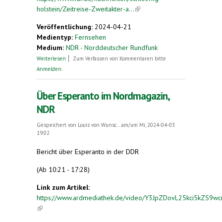
holstein/Zeitreise-Zweitakter-a...
(link is external)
Veröffentlichung:
2024-04-21
Medientyp:
Fernsehen
Medium:
NDR - Norddeutscher Rundfunk
über Zeitreise: Zweitakter aus Pinneberg machen
Weiterlesen
Zum Verfassen von Kommentaren bitte
weltweit Furore
Anmelden
.
Über Esperanto im Nordmagazin,
NDR
Gespeichert von
Louis von Wunsc...
am/um Mi, 2024-04-03
19:02
Bericht über Esperanto in der DDR
(Ab 10:21 - 17:28)
Link zum Artikel:
https://www.ardmediathek.de/video/Y3JpZDovL25kci5kZ
(link is external)