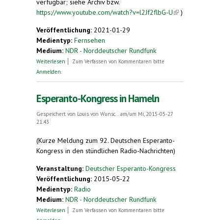
verfügbar; siehe Archiv bzw.
https://www.youtube.com/watch?v=l2Jf2flbG-U
(link is
)
external)
Veröffentlichung:
2021-01-29
Medientyp:
Fernsehen
Medium:
NDR - Norddeutscher Rundfunk
über Was wurde aus Esperanto?
Weiterlesen
Zum Verfassen von Kommentaren bitte
Anmelden
.
Esperanto-Kongress in Hameln
Gespeichert von
Louis von Wunsc...
am/um Mi, 2015-05-27
21:43
(Kurze Meldung zum 92. Deutschen Esperanto-
Kongress in den stündlichen Radio-Nachrichten)
Veranstaltung:
Deutscher Esperanto-Kongress
Veröffentlichung:
2015-05-22
Medientyp:
Radio
Medium:
NDR - Norddeutscher Rundfunk
über Esperanto-Kongress in Hameln
Weiterlesen
Zum Verfassen von Kommentaren bitte