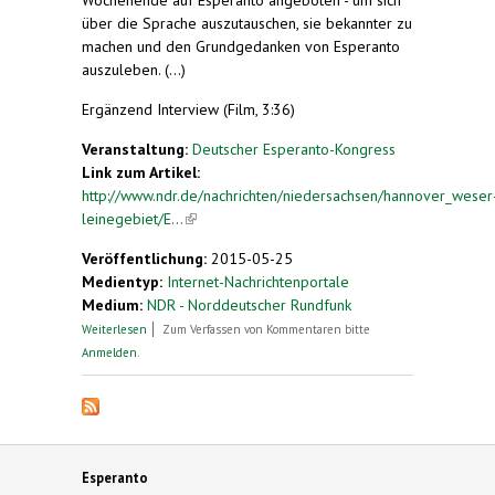
über die Sprache auszutauschen, sie bekannter zu
machen und den Grundgedanken von Esperanto
auszuleben. (...)
Ergänzend Interview (Film, 3:36)
Veranstaltung:
Deutscher Esperanto-Kongress
Link zum Artikel:
http://www.ndr.de/nachrichten/niedersachsen/hannover_weser
leinegebiet/E...
(link is external)
Veröffentlichung:
2015-05-25
Medientyp:
Internet-Nachrichtenportale
Medium:
NDR - Norddeutscher Rundfunk
über Esperanto-Kongress: Eine Stadt, eine
Weiterlesen
Zum Verfassen von Kommentaren bitte
Sprache
Anmelden
.
Esperanto