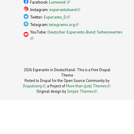
external)
Facebook:
Luminesk'
(link is external)
Instagram:
esperantobund
(link is external)
Twitter:
Esperanto_D
(link is external)
Telegram:
telegramo.org
(link is external)
YouTube:
Deutscher Esperanto-Bund: Sehenswertes
(link is external)
2026 Esperanto in Deutschland- This is a Free Drupal
Theme
Ported to Drupal for the Open Source Community by
Drupalizing
(link is external)
, a Project of
More than (just) Themes
(link is
.
Original design by
Simple Themes
.
(link is
external)
external)