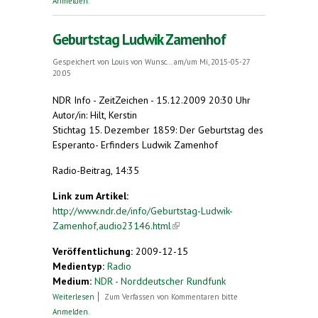
Anmelden
.
Geburtstag Ludwik Zamenhof
Gespeichert von
Louis von Wunsc...
am/um Mi, 2015-05-27
20:05
NDR Info
-
ZeitZeichen
-
15.12.2009 20:30 Uhr
Autor/in: Hilt, Kerstin
Stichtag 15. Dezember 1859: Der Geburtstag des
Esperanto- Erfinders Ludwik Zamenhof
Radio-Beitrag, 14:35
Link zum Artikel:
http://www.ndr.de/info/Geburtstag-Ludwik-
Zamenhof,audio23146.html
(link is external)
Veröffentlichung:
2009-12-15
Medientyp:
Radio
Medium:
NDR - Norddeutscher Rundfunk
über Geburtstag Ludwik Zamenhof
Weiterlesen
Zum Verfassen von Kommentaren bitte
Anmelden
.