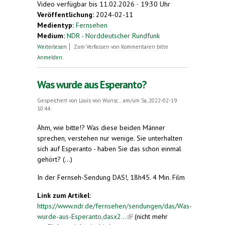
Video verfügbar bis 11.02.2026 ∙ 19:30 Uhr
Veröffentlichung:
2024-02-11
Medientyp:
Fernsehen
Medium:
NDR - Norddeutscher Rundfunk
über Über Esperanto im Nordmagazin, NDR
Weiterlesen
Zum Verfassen von Kommentaren bitte
Anmelden
.
Was wurde aus Esperanto?
Gespeichert von
Louis von Wunsc...
am/um Sa, 2022-02-19
10:44
Ähm, wie bitte!? Was diese beiden Männer
sprechen, verstehen nur wenige. Sie unterhalten
sich auf Esperanto - haben Sie das schon einmal
gehört? (...)
In der Fernseh-Sendung DAS!, 18h45. 4 Min. Film
Link zum Artikel:
https://www.ndr.de/fernsehen/sendungen/das/Was-
wurde-aus-Esperanto,dasx2...
(link is external)
(nicht mehr