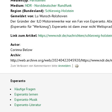
Medientyp:
Fernsehen
Medium:
NDR - Norddeutscher Rundfunk
Region (Bundesland):
Schleswig-Holstein
Gemeldet von:
Lu Wunsch-Rolshoven
Der Gründer der ILO Motorenwerke war ein Fan von Esperanto. All
(Esperanto für "Werkzeug"). Esperanto ist dann zwar nicht Weltspra
Link zum Artikel:
https://www.ndr.de/nachrichten/schleswig-holstein
Autor:
Corinna Below
Archiv:
http://web.archive.org/web/20240422045920/https://www.ndr.de/na
Zum Verfassen von Kommentaren bitte
Anmelden
.
Esperanto
Häufige Fragen
Esperanto lernen
Esperanto-Musik
Esperanto-Literatur