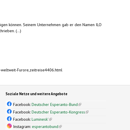
ändigen können. Seinem Unternehmen gab er den Namen ILO
ieben. (...)
weltweit-Furore,zeitreise4406.html
Soziale Netze und weitere Angebote
Facebook:
Deutscher Esperanto-Bund
(link is external)
Facebook:
Deutscher Esperanto-Kongress
(link is external)
Facebook:
Luminesk'
(link is external)
Instagram:
esperantobund
(link is external)