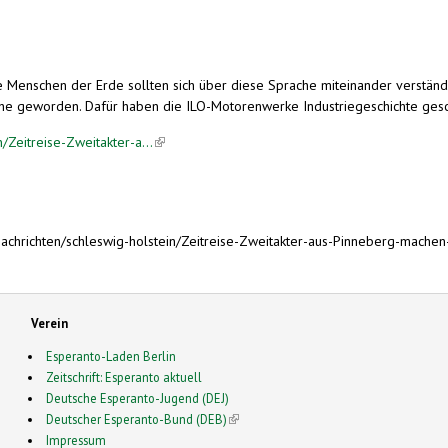
e Menschen der Erde sollten sich über diese Sprache miteinander verst
che geworden. Dafür haben die ILO-Motorenwerke Industriegeschichte geschr
/Zeitreise-Zweitakter-a...
(link is external)
chrichten/schleswig-holstein/Zeitreise-Zweitakter-aus-Pinneberg-machen-
Verein
Esperanto-Laden Berlin
Zeitschrift: Esperanto aktuell
Deutsche Esperanto-Jugend (DEJ)
Deutscher Esperanto-Bund (DEB)
(link is external)
Impressum