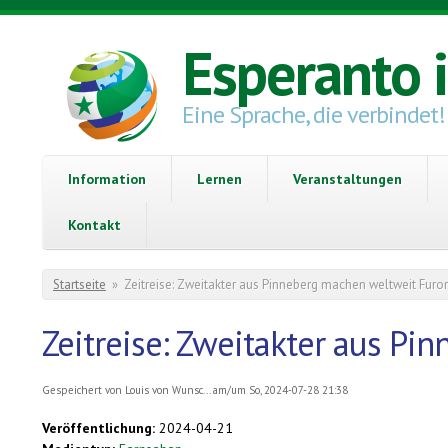
Direkt zum Inhalt
Esperanto 
Eine Sprache, die verbindet!
Information
Lernen
Veranstaltungen
Kontakt
Sie sind hier
Startseite
»
Zeitreise: Zweitakter aus Pinneberg machen weltweit Furo
Zeitreise: Zweitakter aus P
Gespeichert von
Louis von Wunsc...
am/um So, 2024-07-28 21:38
Veröffentlichung:
2024-04-21