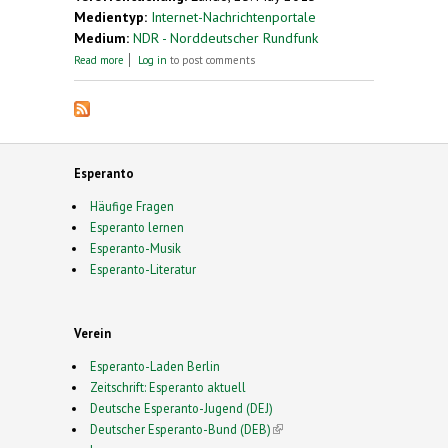
Medientyp:
Internet-Nachrichtenportale
Medium:
NDR - Norddeutscher Rundfunk
about Esperanto-Kongress: Eine Stadt, eine Sprache
Read more
Log in
to post comments
Esperanto
Häufige Fragen
Esperanto lernen
Esperanto-Musik
Esperanto-Literatur
Verein
Esperanto-Laden Berlin
Zeitschrift: Esperanto aktuell
Deutsche Esperanto-Jugend (DEJ)
Deutscher Esperanto-Bund (DEB)
(link is external)