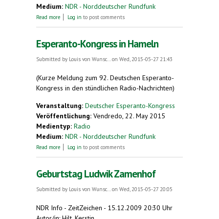
Medium:
NDR - Norddeutscher Rundfunk
about Was wurde aus Esperanto?
Read more
Log in
to post comments
Esperanto-Kongress in Hameln
Submitted by
Louis von Wunsc...
on Wed, 2015-05-27 21:43
(Kurze Meldung zum 92. Deutschen Esperanto-
Kongress in den stündlichen Radio-Nachrichten)
Veranstaltung:
Deutscher Esperanto-Kongress
Veröffentlichung:
Vendredo, 22. May 2015
Medientyp:
Radio
Medium:
NDR - Norddeutscher Rundfunk
about Esperanto-Kongress in Hameln
Read more
Log in
to post comments
Geburtstag Ludwik Zamenhof
Submitted by
Louis von Wunsc...
on Wed, 2015-05-27 20:05
NDR Info
-
ZeitZeichen
-
15.12.2009 20:30 Uhr
Autor/in: Hilt, Kerstin