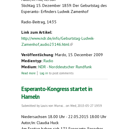
Stichtag 15. Dezember 1859: Der Geburtstag des
Esperanto- Erfinders Ludwik Zamenhof
Radio-Beitrag, 14:35
Link zum Artikel:
http://www.ndr.de/info/Geburtstag-Ludwik-
Zamenhof,audio23146.html
(link is external)
Veröffentlichung:
Mardo, 15. December 2009
Medientyp:
Radio
Medium:
NDR - Norddeutscher Rundfunk
about Geburtstag Ludwik Zamenhof
Read more
Log in
to post comments
Esperanto-Kongress startet in
Hameln
Submitted by
Louis von Wunsc...
on Wed, 2015-05-27 19:59
Niedersachsen 18.00 Uhr - 22.05.2015 18:00 Uhr
Autor/in: Claudia Huck
Am Freitag haben sich 171 Esperanto-Sprecher