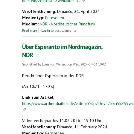
holstein/Zeitreise-Zweitakter-a...
(link is external)
Veröffentlichung:
Dimanĉo, 21. April 2024
Medientyp:
Fernsehen
Medium:
NDR - Norddeutscher Rundfunk
about Zeitreise: Zweitakter aus Pinneberg machen
Read more
Log in
to post comments
weltweit Furore
Über Esperanto im Nordmagazin,
NDR
Submitted by
Louis von Wunsc...
on Wed, 2024-04-03 19:02
Bericht über Esperanto in der DDR
(Ab 10:21 - 17:28)
Link zum Artikel:
https://www.ardmediathek.de/video/Y3JpZDovL25kci5kZ
(link is external)
Video verfügbar bis 11.02.2026 ∙ 19:30 Uhr
Veröffentlichung:
Dimanĉo, 11. February 2024
Medientyp:
Fernsehen