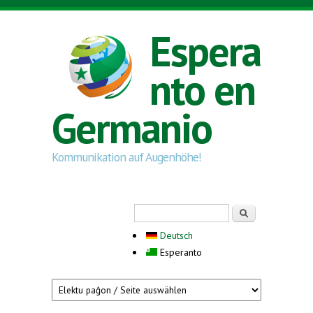
Skip to main content
Espera
nto en
Germanio
Kommunikation auf Augenhöhe!
Search form
Serĉi
Deutsch
Esperanto