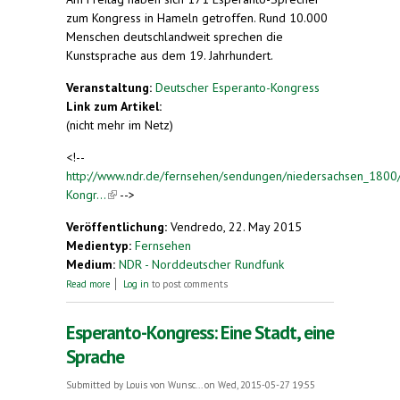
zum Kongress in Hameln getroffen. Rund 10.000
Menschen deutschlandweit sprechen die
Kunstsprache aus dem 19. Jahrhundert.
Veranstaltung:
Deutscher Esperanto-Kongress
Link zum Artikel:
(nicht mehr im Netz)
<!--
http://www.ndr.de/fernsehen/sendungen/niedersachsen_1800
Kongr...
(link is external)
-->
Veröffentlichung:
Vendredo, 22. May 2015
Medientyp:
Fernsehen
Medium:
NDR - Norddeutscher Rundfunk
about Esperanto-Kongress startet in Hameln
Read more
Log in
to post comments
Esperanto-Kongress: Eine Stadt, eine
Sprache
Submitted by
Louis von Wunsc...
on Wed, 2015-05-27 19:55