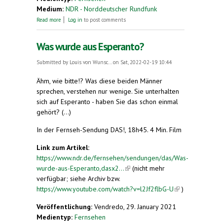
Medium:
NDR - Norddeutscher Rundfunk
about Über Esperanto im Nordmagazin, NDR
Read more
Log in
to post comments
Was wurde aus Esperanto?
Submitted by
Louis von Wunsc...
on Sat, 2022-02-19 10:44
Ähm, wie bitte!? Was diese beiden Männer
sprechen, verstehen nur wenige. Sie unterhalten
sich auf Esperanto - haben Sie das schon einmal
gehört? (...)
In der Fernseh-Sendung DAS!, 18h45. 4 Min. Film
Link zum Artikel:
https://www.ndr.de/fernsehen/sendungen/das/Was-
wurde-aus-Esperanto,dasx2...
(link is external)
(nicht mehr
verfügbar; siehe Archiv bzw.
https://www.youtube.com/watch?v=l2Jf2flbG-U
(link is
)
external)
Veröffentlichung:
Vendredo, 29. January 2021
Medientyp:
Fernsehen