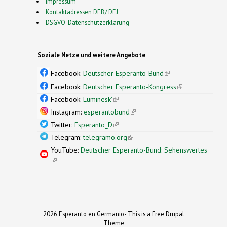
Impressum
Kontaktadressen DEB/ DEJ
DSGVO-Datenschutzerklärung
Soziale Netze und weitere Angebote
Facebook:
Deutscher Esperanto-Bund
(link is
external)
Facebook:
Deutscher Esperanto-Kongress
(link is
external)
Facebook:
Luminesk'
(link is external)
Instagram:
esperantobund
(link is external)
Twitter:
Esperanto_D
(link is external)
Telegram:
telegramo.org
(link is external)
YouTube:
Deutscher Esperanto-Bund: Sehenswertes
(link is external)
2026 Esperanto en Germanio- This is a Free Drupal
Theme