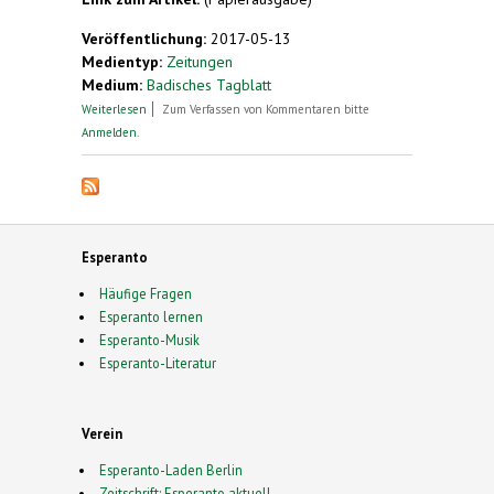
Veröffentlichung:
2017-05-13
Medientyp:
Zeitungen
Medium:
Badisches Tagblatt
über Wenn "hamleto" viel "aklamo" bekommt
Weiterlesen
Zum Verfassen von Kommentaren bitte
Anmelden
.
Esperanto
Häufige Fragen
Esperanto lernen
Esperanto-Musik
Esperanto-Literatur
Verein
Esperanto-Laden Berlin
Zeitschrift: Esperanto aktuell