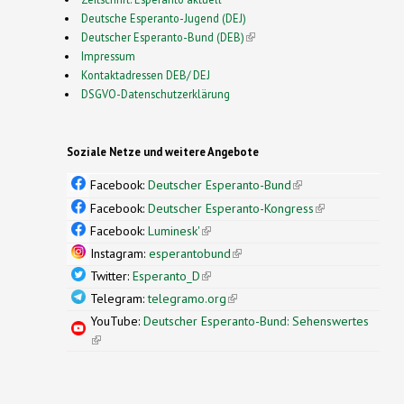
Deutsche Esperanto-Jugend (DEJ)
Deutscher Esperanto-Bund (DEB)
(link is external)
Impressum
Kontaktadressen DEB/ DEJ
DSGVO-Datenschutzerklärung
Soziale Netze und weitere Angebote
Facebook:
Deutscher Esperanto-Bund
(link is
external)
Facebook:
Deutscher Esperanto-Kongress
(link is
external)
Facebook:
Luminesk'
(link is external)
Instagram:
esperantobund
(link is external)
Twitter:
Esperanto_D
(link is external)
Telegram:
telegramo.org
(link is external)
YouTube:
Deutscher Esperanto-Bund: Sehenswertes
(link is external)