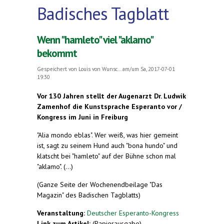
Badisches Tagblatt
Wenn "hamleto" viel "aklamo"
bekommt
Gespeichert von
Louis von Wunsc...
am/um Sa, 2017-07-01
19:30
Vor 130 Jahren stellt der Augenarzt Dr. Ludwik
Zamenhof die Kunstsprache Esperanto vor /
Kongress im Juni in Freiburg
"Alia mondo eblas". Wer weiß, was hier gemeint
ist, sagt zu seinem Hund auch "bona hundo" und
klatscht bei "hamleto" auf der Bühne schon mal
"aklamo". (...)
(Ganze Seite der Wochenendbeilage "Das
Magazin" des Badischen Tagblatts)
Veranstaltung:
Deutscher Esperanto-Kongress
Link zum Artikel:
(Papierausgabe)