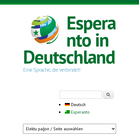
Direkt zum Inhalt
Espera
nto in
Deutschland
Eine Sprache, die verbindet!
Suchformular
Suche
Deutsch
Esperanto