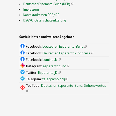
Deutscher Esperanto-Bund (DEB)
(link is external)
Impressum
Kontaktadressen DEB/ DEJ
DSGVO-Datenschutzerklärung
Soziale Netze und weitere Angebote
Facebook:
Deutscher Esperanto-Bund
(link is
external)
Facebook:
Deutscher Esperanto-Kongress
(link is
external)
Facebook:
Luminesk'
(link is external)
Instagram:
esperantobund
(link is external)
Twitter:
Esperanto_D
(link is external)
Telegram:
telegramo.org
(link is external)
YouTube:
Deutscher Esperanto-Bund: Sehenswertes
(link is external)