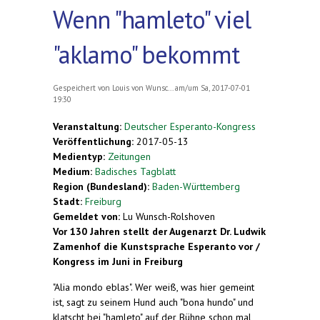
Wenn "hamleto" viel
"aklamo" bekommt
Gespeichert von
Louis von Wunsc...
am/um Sa, 2017-07-01
19:30
Veranstaltung:
Deutscher Esperanto-Kongress
Veröffentlichung:
2017-05-13
Medientyp:
Zeitungen
Medium:
Badisches Tagblatt
Region (Bundesland):
Baden-Württemberg
Stadt:
Freiburg
Gemeldet von:
Lu Wunsch-Rolshoven
Vor 130 Jahren stellt der Augenarzt Dr. Ludwik
Zamenhof die Kunstsprache Esperanto vor /
Kongress im Juni in Freiburg
"Alia mondo eblas". Wer weiß, was hier gemeint
ist, sagt zu seinem Hund auch "bona hundo" und
klatscht bei "hamleto" auf der Bühne schon mal