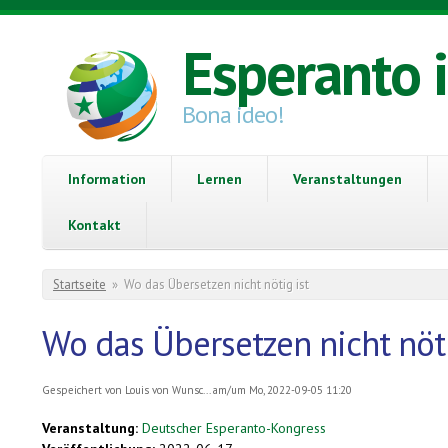
Direkt zum Inhalt
Esperanto 
Bona ideo!
Information
Lernen
Veranstaltungen
Kontakt
Sie sind hier
Startseite
»
Wo das Übersetzen nicht nötig ist
Wo das Übersetzen nicht nöti
Gespeichert von
Louis von Wunsc...
am/um Mo, 2022-09-05 11:20
Veranstaltung:
Deutscher Esperanto-Kongress