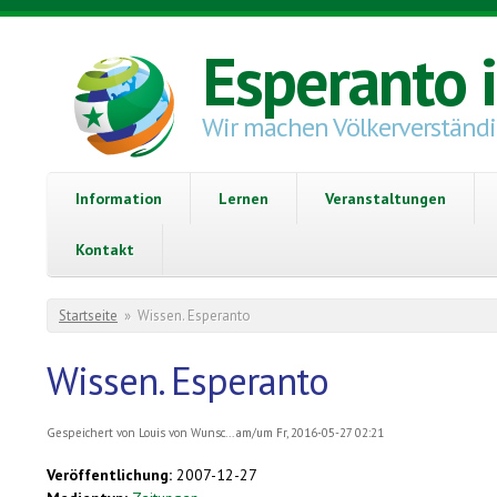
Direkt zum Inhalt
Esperanto 
Wir machen Völkerverständ
Information
Lernen
Veranstaltungen
Kontakt
Sie sind hier
Startseite
»
Wissen. Esperanto
Wissen. Esperanto
Gespeichert von
Louis von Wunsc...
am/um Fr, 2016-05-27 02:21
Veröffentlichung:
2007-12-27