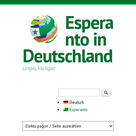
Direkt zum Inhalt
Espera
nto in
Deutschland
Lingvo, kiu ligas!
Suchformular
Suche
Deutsch
Esperanto