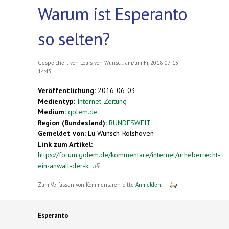
Warum ist Esperanto
so selten?
Gespeichert von
Louis von Wunsc...
am/um Fr, 2018-07-13
14:43
Veröffentlichung:
2016-06-03
Medientyp:
Internet-Zeitung
Medium:
golem.de
Region (Bundesland):
BUNDESWEIT
Gemeldet von:
Lu Wunsch-Rolshoven
Link zum Artikel:
https://forum.golem.de/kommentare/internet/urheberrecht-
ein-anwalt-der-k...
(link is external)
Zum Verfassen von Kommentaren bitte
Anmelden
.
Esperanto