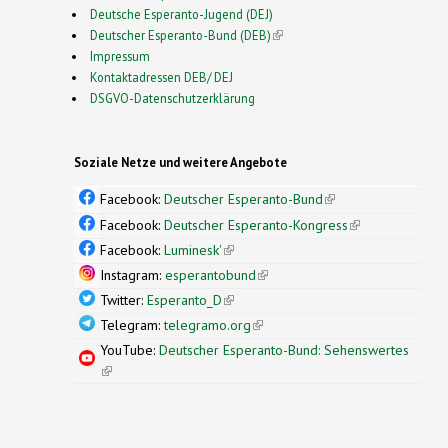
Deutsche Esperanto-Jugend (DEJ)
Deutscher Esperanto-Bund (DEB)
(link is external)
Impressum
Kontaktadressen DEB/ DEJ
DSGVO-Datenschutzerklärung
Soziale Netze und weitere Angebote
Facebook:
Deutscher Esperanto-Bund
(link is
external)
Facebook:
Deutscher Esperanto-Kongress
(link is
external)
Facebook:
Luminesk'
(link is external)
Instagram:
esperantobund
(link is external)
Twitter:
Esperanto_D
(link is external)
Telegram:
telegramo.org
(link is external)
YouTube:
Deutscher Esperanto-Bund: Sehenswertes
(link is external)