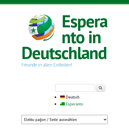
Direkt zum Inhalt
Espera
nto in
Deutschland
Freunde in allen Erdteilen!
Suchformular
Suche
Deutsch
Esperanto