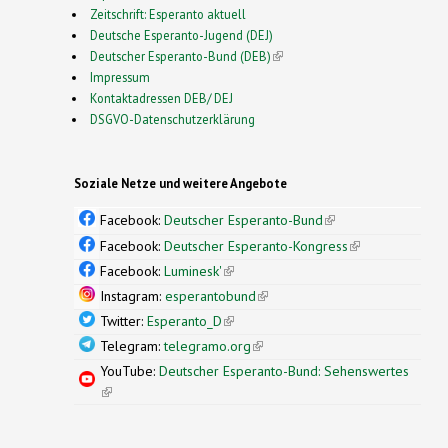
Zeitschrift: Esperanto aktuell
Deutsche Esperanto-Jugend (DEJ)
Deutscher Esperanto-Bund (DEB)
(link is external)
Impressum
Kontaktadressen DEB/ DEJ
DSGVO-Datenschutzerklärung
Soziale Netze und weitere Angebote
Facebook:
Deutscher Esperanto-Bund
(link is
external)
Facebook:
Deutscher Esperanto-Kongress
(link is
external)
Facebook:
Luminesk'
(link is external)
Instagram:
esperantobund
(link is external)
Twitter:
Esperanto_D
(link is external)
Telegram:
telegramo.org
(link is external)
YouTube:
Deutscher Esperanto-Bund: Sehenswertes
(link is external)