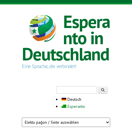
Direkt zum Inhalt
Espera
nto in
Deutschland
Eine Sprache, die verbindet!
Suchformular
Suche
Deutsch
Esperanto