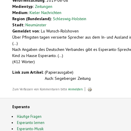
Veröffentlichung:
2019-06-08
Medientyp:
Zeitungen
Medium:
Kieler Nachrichten
Region (Bundesland):
Schleswig-Holstein
Stadt:
Neumünster
Gemeldet von:
Lu Wunsch-Rolshoven
Über Pfingsten tagen versierte Sprecher aus dem In- und Ausland i
(...)
Nach Angaben des Deutschen Verbandes gibt es Esperanto-Sprecher in
Kind zu Hause Esperanto. (...)
(412 Wörter)
Link zum Artikel:
(Papierausgabe)
Auch: Segeberger Zeitung
Zum Verfassen von Kommentaren bitte
Anmelden
.
Esperanto
Häufige Fragen
Esperanto lernen
Esperanto-Musik