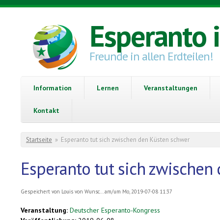
Direkt zum Inhalt
Esperanto 
Freunde in allen Erdteilen!
Information
Lernen
Veranstaltungen
Kontakt
Sie sind hier
Startseite
»
Esperanto tut sich zwischen den Küsten schwer
Esperanto tut sich zwischen
Gespeichert von
Louis von Wunsc...
am/um Mo, 2019-07-08 11:37
Veranstaltung:
Deutscher Esperanto-Kongress